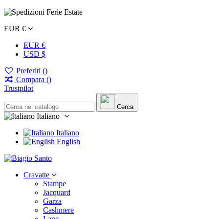
EUR €
EUR €
USD $
Preferiti (
)
Compara (
)
Trustpilot
Cerca
Italiano
Italiano
English
Cravatte
Stampe
Jacquard
Garza
Cashmere
Lane