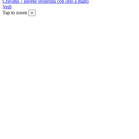
Cravatta 7 pieghe sfoderata con orlo a mano
Vedi
Tap to zoom
×