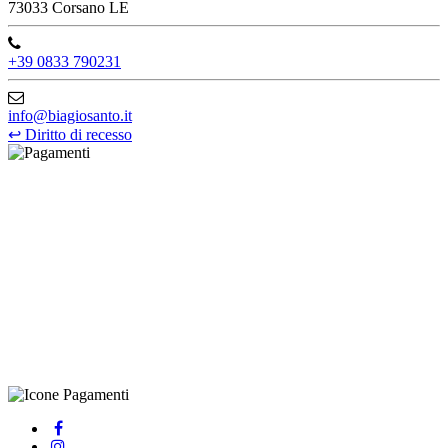
73033 Corsano LE
+39 0833 790231
info@biagiosanto.it
↩
Diritto di recesso
©Biagio Santo 2021
CRAVATTIFICIO ALBA S.R.L., Via Umbria, 3 - 73033 Corsano
(LE), Camera di Commercio di Lecce, P.IVA: 03873700755, REA:
LE – 251986, Capitale Sociale Versato: € 100.000,00 - Telefono:
+39 0833 790231, Email: info@biagiosanto.it
Privacy Policy
-
Cookie Policy
-
Termini di Vendita
-
Aggiorna le
preferenze sui cookie
powered by
Envision