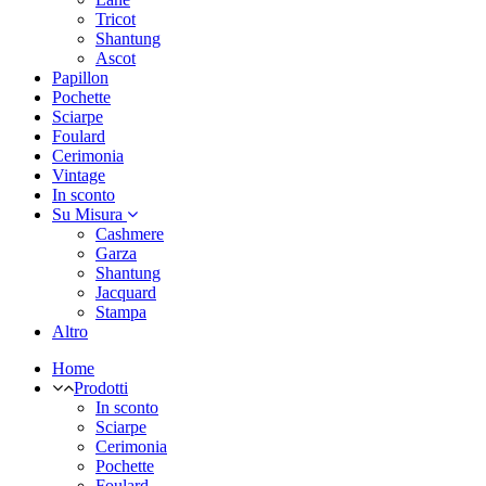
Tricot
Shantung
Ascot
Papillon
Pochette
Sciarpe
Foulard
Cerimonia
Vintage
In sconto
Su Misura
Cashmere
Garza
Shantung
Jacquard
Stampa
Altro
Home
Prodotti
In sconto
Sciarpe
Cerimonia
Pochette
Foulard