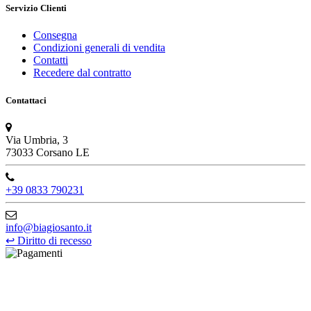
Servizio Clienti
Consegna
Condizioni generali di vendita
Contatti
Recedere dal contratto
Contattaci
Via Umbria, 3
73033 Corsano LE
+39 0833 790231
info@biagiosanto.it
↩
Diritto di recesso
©Biagio Santo 2021
CRAVATTIFICIO ALBA S.R.L., Via Umbria, 3 - 73033 Corsano