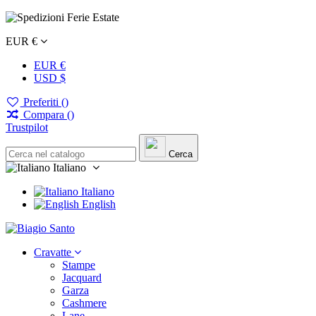
EUR €
EUR €
USD $
Preferiti (
)
Compara (
)
Trustpilot
Cerca
Italiano
Italiano
English
Cravatte
Stampe
Jacquard
Garza
Cashmere
Lane