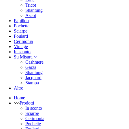
Tricot
Shantung
Ascot
Papillon
Pochette
Sciarpe
Foulard
Cerimonia
Vintage
In sconto
Su Misura
Cashmere
Garza
Shantung
Jacquard
Stampa
Altro
Home
Prodotti
In sconto
Sciarpe
Cerimonia
Pochette
Foulard