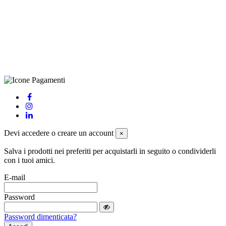
(LE), Camera di Commercio di Lecce, P.IVA: 03873700755, REA:
LE – 251986, Capitale Sociale Versato: € 100.000,00 - Telefono:
+39 0833 790231, Email: info@biagiosanto.it
Privacy Policy
-
Cookie Policy
-
Termini di Vendita
-
Aggiorna le
preferenze sui cookie
powered by
Envision
Devi accedere o creare un account
×
Salva i prodotti nei preferiti per acquistarli in seguito o condividerli
con i tuoi amici.
E-mail
Password
Password dimenticata?