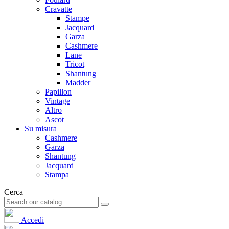
Cravatte
Stampe
Jacquard
Garza
Cashmere
Lane
Tricot
Shantung
Madder
Papillon
Vintage
Altro
Ascot
Su misura
Cashmere
Garza
Shantung
Jacquard
Stampa
Cerca
Accedi