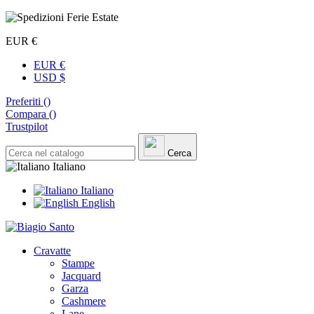
EUR €
EUR €
USD $
Preferiti (
)
Compara (
)
Trustpilot
Cerca
Italiano
Italiano
English
Cravatte
Stampe
Jacquard
Garza
Cashmere
Lane