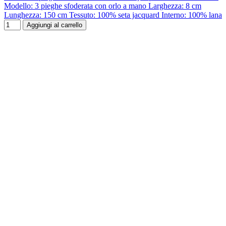
Modello: 3 pieghe sfoderata con orlo a mano Larghezza: 8 cm
Lunghezza: 150 cm Tessuto: 100% seta jacquard Interno: 100% lana
Aggiungi al carrello