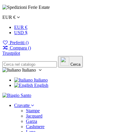
EUR €
EUR €
USD $
Preferiti (
)
Compara (
)
Trustpilot
Cerca
Italiano
Italiano
English
Cravatte
Stampe
Jacquard
Garza
Cashmere
Lane