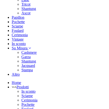
Tricot
Shantung
Ascot
Papillon
Pochette
Sciarpe
Foulard
Cerimonia
Vintage
In sconto
Su Misura
Cashmere
Garza
Shantung
Jacquard
Stampa
Altro
Home
Prodotti
In sconto
Sciarpe
Cerimonia
Pochette
Foulard