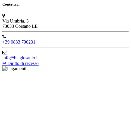
Contattaci
Via Umbria, 3
73033 Corsano LE
+39 0833 790231
info@biagiosanto.it
↩
Diritto di recesso
©Biagio Santo 2021
CRAVATTIFICIO ALBA S.R.L., Via Umbria, 3 - 73033 Corsano
(LE), Camera di Commercio di Lecce, P.IVA: 03873700755, REA:
LE – 251986, Capitale Sociale Versato: € 100.000,00 - Telefono:
+39 0833 790231, Email: info@biagiosanto.it
Privacy Policy
-
Cookie Policy
-
Termini di Vendita
-
Aggiorna le
preferenze sui cookie
powered by
Envision