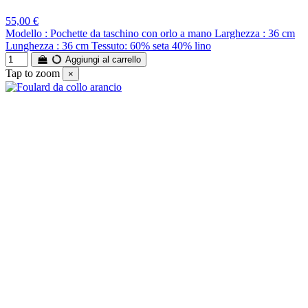
55,00 €
Modello : Pochette da taschino con orlo a mano Larghezza : 36 cm
Lunghezza : 36 cm Tessuto: 60% seta 40% lino
Aggiungi al carrello
Tap to zoom
×