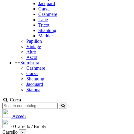
Jacquard
Garza
Cashmere
Lane
Tricot
Shantung
Madder
Papillon
Vintage
Altro
Ascot
Su misura
Cashmere
Garza
Shantung
Jacquard
Stampa
Cerca
Accedi
0
Carrello
/
Empty
Carrello
×