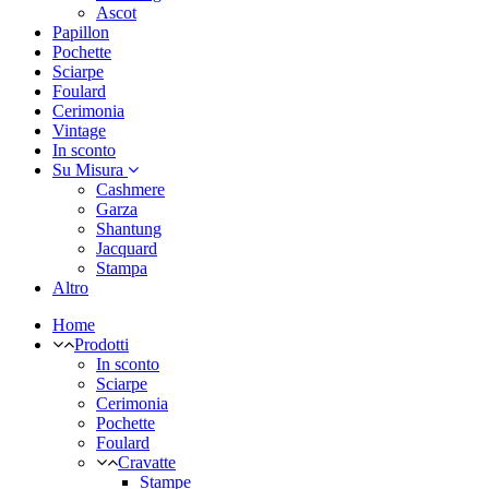
Ascot
Papillon
Pochette
Sciarpe
Foulard
Cerimonia
Vintage
In sconto
Su Misura
Cashmere
Garza
Shantung
Jacquard
Stampa
Altro
Home
Prodotti
In sconto
Sciarpe
Cerimonia
Pochette
Foulard
Cravatte
Stampe