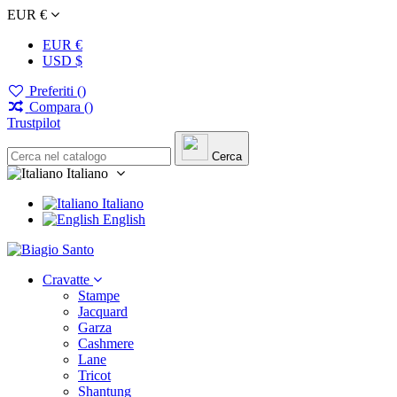
EUR €
EUR €
USD $
Preferiti (
)
Compara (
)
Trustpilot
Cerca
Italiano
Italiano
English
Cravatte
Stampe
Jacquard
Garza
Cashmere
Lane
Tricot
Shantung