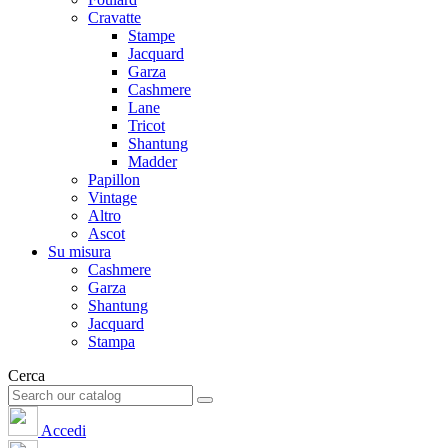
Cravatte
Stampe
Jacquard
Garza
Cashmere
Lane
Tricot
Shantung
Madder
Papillon
Vintage
Altro
Ascot
Su misura
Cashmere
Garza
Shantung
Jacquard
Stampa
Cerca
Accedi