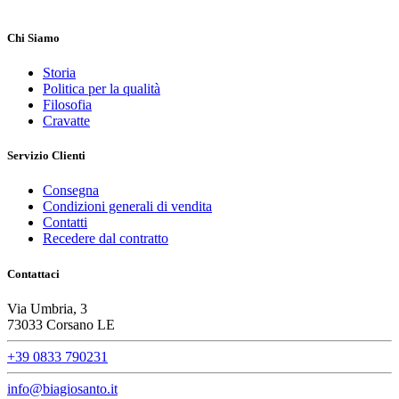
Chi Siamo
Storia
Politica per la qualità
Filosofia
Cravatte
Servizio Clienti
Consegna
Condizioni generali di vendita
Contatti
Recedere dal contratto
Contattaci
Via Umbria, 3
73033 Corsano LE
+39 0833 790231
info@biagiosanto.it