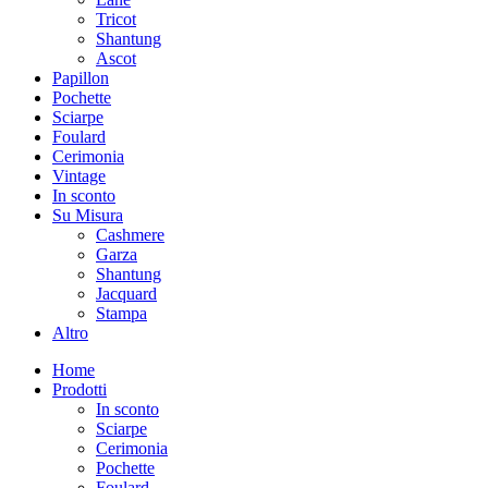
Tricot
Shantung
Ascot
Papillon
Pochette
Sciarpe
Foulard
Cerimonia
Vintage
In sconto
Su Misura
Cashmere
Garza
Shantung
Jacquard
Stampa
Altro
Home
Prodotti
In sconto
Sciarpe
Cerimonia
Pochette
Foulard