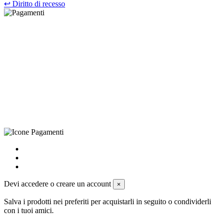
↩
Diritto di recesso
©Biagio Santo 2021
CRAVATTIFICIO ALBA S.R.L., Via Umbria, 3 - 73033 Corsano
(LE), Camera di Commercio di Lecce, P.IVA: 03873700755, REA:
LE – 251986, Capitale Sociale Versato: € 100.000,00 - Telefono:
+39 0833 790231, Email: info@biagiosanto.it
Privacy Policy
-
Cookie Policy
-
Termini di Vendita
-
Aggiorna le
preferenze sui cookie
powered by
Envision
Devi accedere o creare un account
×
Salva i prodotti nei preferiti per acquistarli in seguito o condividerli
con i tuoi amici.