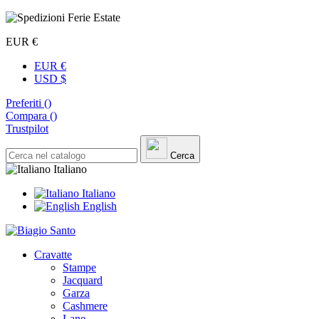
EUR €
EUR €
USD $
Preferiti (
)
Compara (
)
Trustpilot
Cerca
Italiano
Italiano
English
Cravatte
Stampe
Jacquard
Garza
Cashmere
Lane