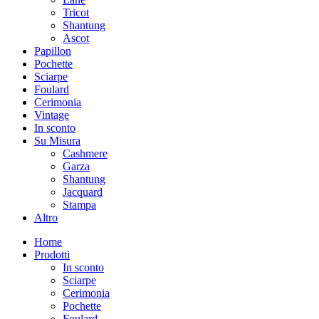
Tricot
Shantung
Ascot
Papillon
Pochette
Sciarpe
Foulard
Cerimonia
Vintage
In sconto
Su Misura
Cashmere
Garza
Shantung
Jacquard
Stampa
Altro
Home
Prodotti
In sconto
Sciarpe
Cerimonia
Pochette
Foulard