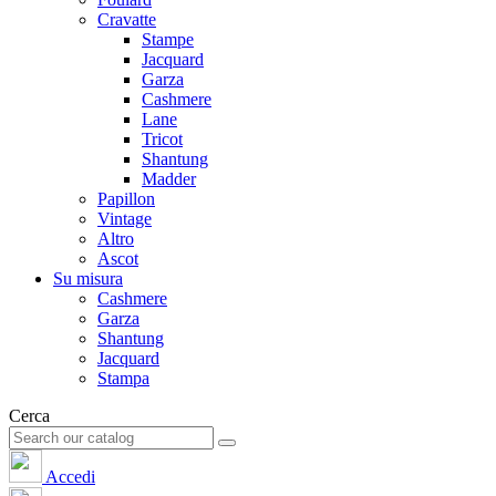
Cravatte
Stampe
Jacquard
Garza
Cashmere
Lane
Tricot
Shantung
Madder
Papillon
Vintage
Altro
Ascot
Su misura
Cashmere
Garza
Shantung
Jacquard
Stampa
Cerca
Accedi