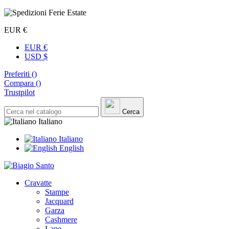
EUR €
EUR €
USD $
Preferiti (
)
Compara (
)
Trustpilot
Cerca
Italiano
Italiano
English
Cravatte
Stampe
Jacquard
Garza
Cashmere
Lane