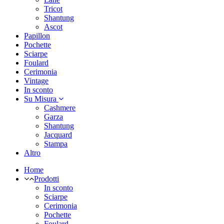
Tricot
Shantung
Ascot
Papillon
Pochette
Sciarpe
Foulard
Cerimonia
Vintage
In sconto
Su Misura
Cashmere
Garza
Shantung
Jacquard
Stampa
Altro
Home
Prodotti
In sconto
Sciarpe
Cerimonia
Pochette
Foulard