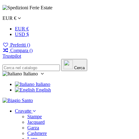
EUR €
EUR €
USD $
Preferiti (
)
Compara (
)
Trustpilot
Cerca
Italiano
Italiano
English
Cravatte
Stampe
Jacquard
Garza
Cashmere
Lane