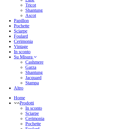
Tricot
Shantung
Ascot
Papillon
Pochette
Sciarpe
Foulard
Cerimonia
Vintage
In sconto
Su Misura
Cashmere
Garza
Shantung
Jacquard
Stampa
Altro
Home
Prodotti
In sconto
Sciarpe
Cerimonia
Pochette
Foulard