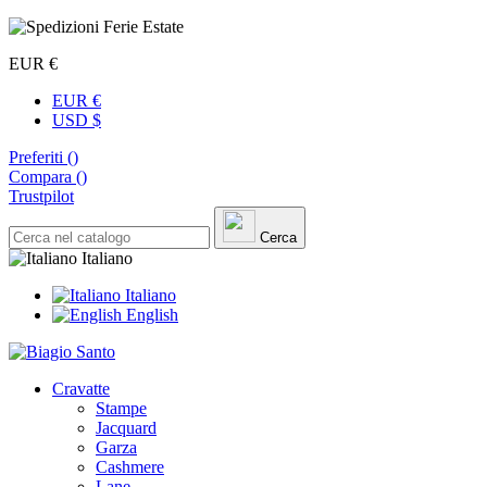
EUR €
EUR €
USD $
Preferiti (
)
Compara (
)
Trustpilot
Cerca
Italiano
Italiano
English
Cravatte
Stampe
Jacquard
Garza
Cashmere
Lane