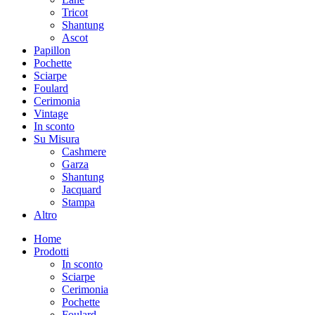
Tricot
Shantung
Ascot
Papillon
Pochette
Sciarpe
Foulard
Cerimonia
Vintage
In sconto
Su Misura
Cashmere
Garza
Shantung
Jacquard
Stampa
Altro
Home
Prodotti
In sconto
Sciarpe
Cerimonia
Pochette
Foulard