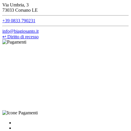
Via Umbria, 3
73033 Corsano LE
+39 0833 790231
info@biagiosanto.it
↩
Diritto di recesso
©Biagio Santo 2021
CRAVATTIFICIO ALBA S.R.L., Via Umbria, 3 - 73033 Corsano
(LE), Camera di Commercio di Lecce, P.IVA: 03873700755, REA:
LE – 251986, Capitale Sociale Versato: € 100.000,00 - Telefono:
+39 0833 790231, Email: info@biagiosanto.it
Privacy Policy
-
Cookie Policy
-
Termini di Vendita
-
Aggiorna le
preferenze sui cookie
powered by
Envision