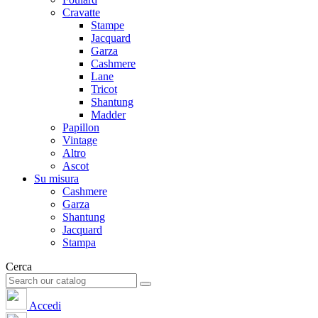
Cravatte
Stampe
Jacquard
Garza
Cashmere
Lane
Tricot
Shantung
Madder
Papillon
Vintage
Altro
Ascot
Su misura
Cashmere
Garza
Shantung
Jacquard
Stampa
Cerca
Accedi