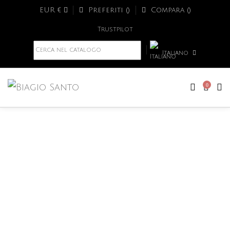
EUR €
Preferiti (
)
Compara (
)
Trustpilot
Italiano
0