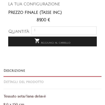
La tua configurazione
Prezzo finale (Tasse inc.)
89,00 €
Quantità:

Aggiungi al carrello
Descrizione
Dettagli del prodotto
Tessuto seta/lana delavè
8,0 x 150 cm