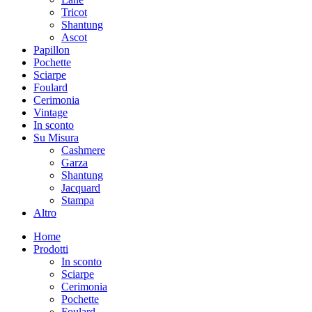
Tricot
Shantung
Ascot
Papillon
Pochette
Sciarpe
Foulard
Cerimonia
Vintage
In sconto
Su Misura
Cashmere
Garza
Shantung
Jacquard
Stampa
Altro
Home
Prodotti
In sconto
Sciarpe
Cerimonia
Pochette
Foulard