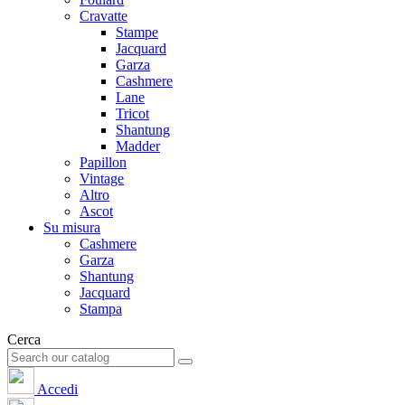
Cravatte
Stampe
Jacquard
Garza
Cashmere
Lane
Tricot
Shantung
Madder
Papillon
Vintage
Altro
Ascot
Su misura
Cashmere
Garza
Shantung
Jacquard
Stampa
Cerca
Accedi