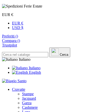
EUR €
EUR €
USD $
Preferiti (
)
Compara (
)
Trustpilot
Cerca
Italiano
Italiano
English
Cravatte
Stampe
Jacquard
Garza
Cashmere
Lane