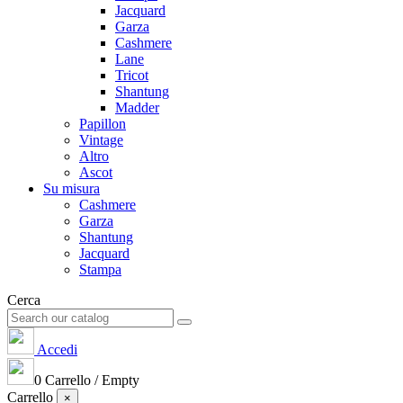
Jacquard
Garza
Cashmere
Lane
Tricot
Shantung
Madder
Papillon
Vintage
Altro
Ascot
Su misura
Cashmere
Garza
Shantung
Jacquard
Stampa
Cerca
Accedi
0
Carrello
/
Empty
Carrello
×