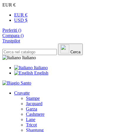
EUR €
EUR €
USD $
Preferiti (
)
Compara (
)
Trustpilot
Cerca
Italiano
Italiano
English
Cravatte
Stampe
Jacquard
Garza
Cashmere
Lane
Tricot
Shantung