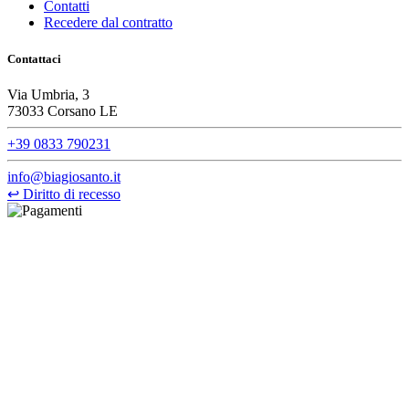
Contatti
Recedere dal contratto
Contattaci
Via Umbria, 3
73033 Corsano LE
+39 0833 790231
info@biagiosanto.it
↩
Diritto di recesso
©Biagio Santo 2021
CRAVATTIFICIO ALBA S.R.L., Via Umbria, 3 - 73033 Corsano
(LE), Camera di Commercio di Lecce, P.IVA: 03873700755, REA:
LE – 251986, Capitale Sociale Versato: € 100.000,00 - Telefono:
+39 0833 790231, Email: info@biagiosanto.it
Privacy Policy
-
Cookie Policy
-
Termini di Vendita
-
Aggiorna le
preferenze sui cookie
powered by
Envision