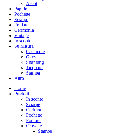
Ascot
Papillon
Pochette
Sciarpe
Foulard
Cerimonia
Vintage
In sconto
Su Misura
Cashmere
Garza
Shantung
Jacquard
Stampa
Altro
Home
Prodotti
In sconto
Sciarpe
Cerimonia
Pochette
Foulard
Cravatte
Stampe