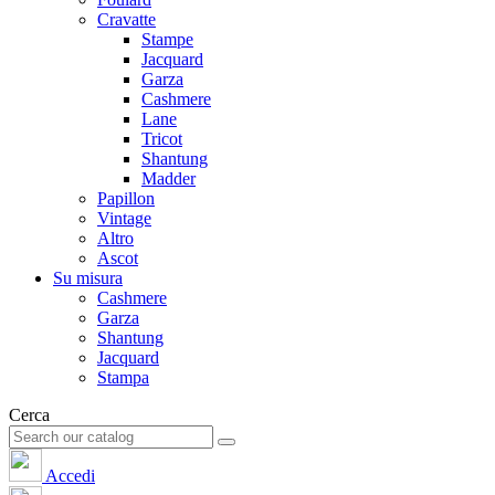
Cravatte
Stampe
Jacquard
Garza
Cashmere
Lane
Tricot
Shantung
Madder
Papillon
Vintage
Altro
Ascot
Su misura
Cashmere
Garza
Shantung
Jacquard
Stampa
Cerca
Accedi