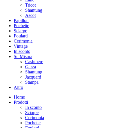
Tricot
Shantung
Ascot
Papillon
Pochette
Sciarpe
Foulard
Cerimonia
Vintage
In sconto
Su Misura
Cashmere
Garza
Shantung
Jacquard
Stampa
Altro
Home
Prodotti
In sconto
Sciarpe
Cerimonia
Pochette
Foulard