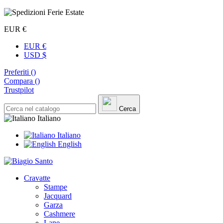
EUR €
EUR €
USD $
Preferiti (
)
Compara (
)
Trustpilot
Cerca
Italiano
Italiano
English
Cravatte
Stampe
Jacquard
Garza
Cashmere
Lane