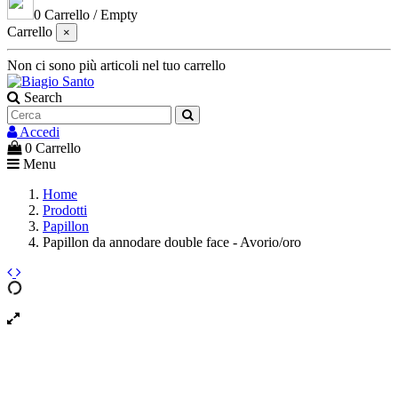
0
Carrello
/
Empty
Carrello
×
Non ci sono più articoli nel tuo carrello
Search
Accedi
0
Carrello
Menu
Home
Prodotti
Papillon
Papillon da annodare double face - Avorio/oro