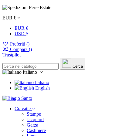
EUR €
EUR €
USD $
Preferiti (
)
Compara (
)
Trustpilot
Cerca
Italiano
Italiano
English
Cravatte
Stampe
Jacquard
Garza
Cashmere
Lane