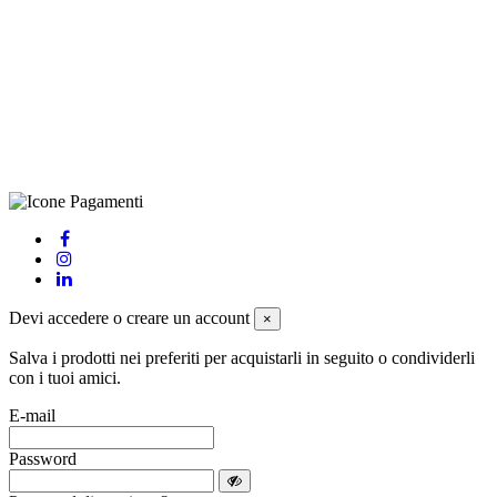
CRAVATTIFICIO ALBA S.R.L., Via Umbria, 3 - 73033 Corsano
(LE), Camera di Commercio di Lecce, P.IVA: 03873700755, REA:
LE – 251986, Capitale Sociale Versato: € 100.000,00 - Telefono:
+39 0833 790231, Email: info@biagiosanto.it
Privacy Policy
-
Cookie Policy
-
Termini di Vendita
-
Aggiorna le
preferenze sui cookie
powered by
Envision
Devi accedere o creare un account
×
Salva i prodotti nei preferiti per acquistarli in seguito o condividerli
con i tuoi amici.
E-mail
Password