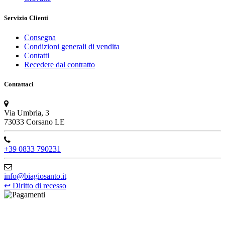
Servizio Clienti
Consegna
Condizioni generali di vendita
Contatti
Recedere dal contratto
Contattaci
Via Umbria, 3
73033 Corsano LE
+39 0833 790231
info@biagiosanto.it
↩
Diritto di recesso
©Biagio Santo 2021