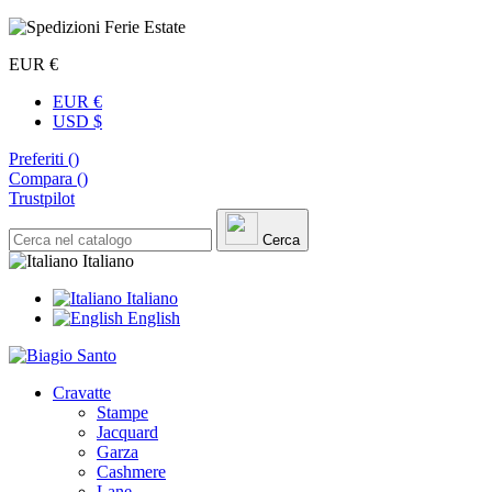
EUR €
EUR €
USD $
Preferiti (
)
Compara (
)
Trustpilot
Cerca
Italiano
Italiano
English
Cravatte
Stampe
Jacquard
Garza
Cashmere
Lane