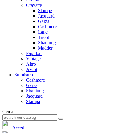
Cravatte
Stampe
Jacquard
Garza
Cashmere
Lane
Tricot
Shantung
Madder
Papillon
Vintage
Altro
Ascot
Su misura
Cashmere
Garza
Shantung
Jacquard
Stampa
Cerca
Accedi