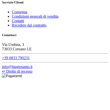
Servizio Clienti
Consegna
Condizioni generali di vendita
Contatti
Recedere dal contratto
Contattaci
Via Umbria, 3
73033 Corsano LE
+39 0833 790231
info@biagiosanto.it
↩
Diritto di recesso
©Biagio Santo 2021
CRAVATTIFICIO ALBA S.R.L., Via Umbria, 3 - 73033 Corsano
(LE), Camera di Commercio di Lecce, P.IVA: 03873700755, REA:
LE – 251986, Capitale Sociale Versato: € 100.000,00 - Telefono:
+39 0833 790231, Email: info@biagiosanto.it