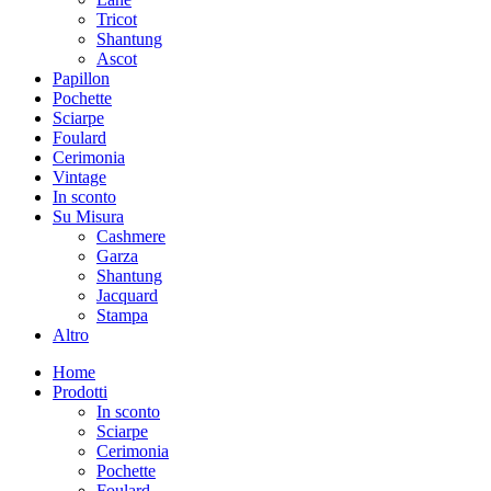
Tricot
Shantung
Ascot
Papillon
Pochette
Sciarpe
Foulard
Cerimonia
Vintage
In sconto
Su Misura
Cashmere
Garza
Shantung
Jacquard
Stampa
Altro
Home
Prodotti
In sconto
Sciarpe
Cerimonia
Pochette
Foulard