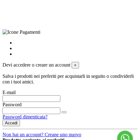
Privacy Policy
-
Cookie Policy
-
Termini di Vendita
-
Aggiorna le
preferenze sui cookie
powered by
Envision
Devi accedere o creare un account
×
Salva i prodotti nei preferiti per acquistarli in seguito o condividerli
con i tuoi amici.
E-mail
Password
Password dimenticata?
Accedi
Non hai un account? Creane uno nuovo