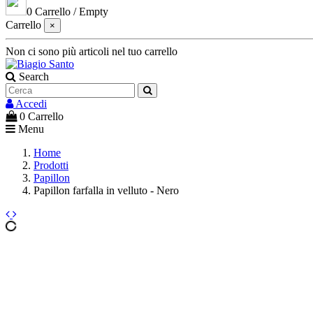
0
Carrello
/
Empty
Carrello
×
Non ci sono più articoli nel tuo carrello
Search
Accedi
0
Carrello
Menu
Home
Prodotti
Papillon
Papillon farfalla in velluto - Nero