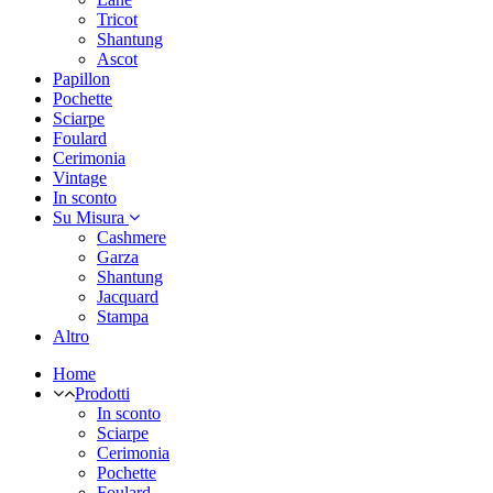
Tricot
Shantung
Ascot
Papillon
Pochette
Sciarpe
Foulard
Cerimonia
Vintage
In sconto
Su Misura
Cashmere
Garza
Shantung
Jacquard
Stampa
Altro
Home
Prodotti
In sconto
Sciarpe
Cerimonia
Pochette
Foulard