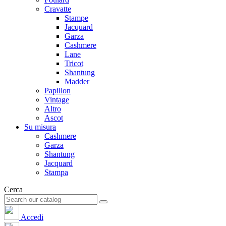
Cravatte
Stampe
Jacquard
Garza
Cashmere
Lane
Tricot
Shantung
Madder
Papillon
Vintage
Altro
Ascot
Su misura
Cashmere
Garza
Shantung
Jacquard
Stampa
Cerca
Accedi