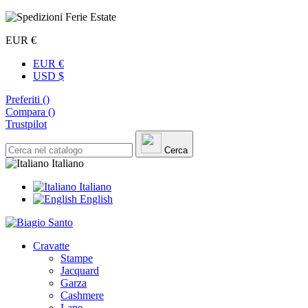
EUR €
EUR €
USD $
Preferiti (
)
Compara (
)
Trustpilot
Cerca
Italiano
Italiano
English
Cravatte
Stampe
Jacquard
Garza
Cashmere
Lane