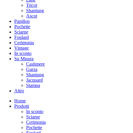
Tricot
Shantung
Ascot
Papillon
Pochette
Sciarpe
Foulard
Cerimonia
Vintage
In sconto
Su Misura
Cashmere
Garza
Shantung
Jacquard
Stampa
Altro
Home
Prodotti
In sconto
Sciarpe
Cerimonia
Pochette
Foulard