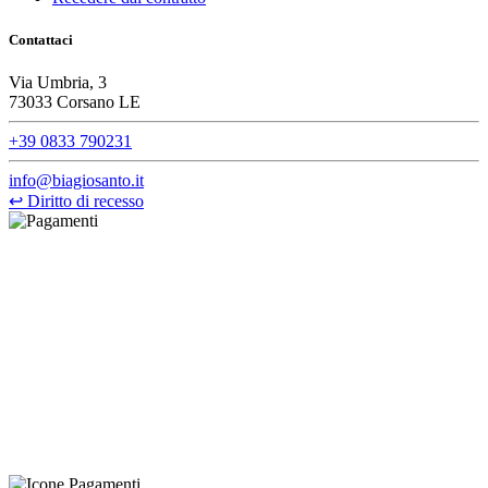
Contattaci
Via Umbria, 3
73033 Corsano LE
+39 0833 790231
info@biagiosanto.it
↩
Diritto di recesso
©Biagio Santo 2021
CRAVATTIFICIO ALBA S.R.L., Via Umbria, 3 - 73033 Corsano
(LE), Camera di Commercio di Lecce, P.IVA: 03873700755, REA:
LE – 251986, Capitale Sociale Versato: € 100.000,00 - Telefono:
+39 0833 790231, Email: info@biagiosanto.it
Privacy Policy
-
Cookie Policy
-
Termini di Vendita
-
Aggiorna le
preferenze sui cookie
powered by
Envision