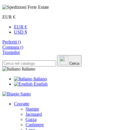
EUR €
EUR €
USD $
Preferiti (
)
Compara (
)
Trustpilot
Cerca
Italiano
Italiano
English
Cravatte
Stampe
Jacquard
Garza
Cashmere
Lane