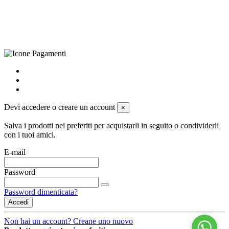
Privacy Policy
-
Cookie Policy
-
Termini di Vendita
-
Aggiorna le
preferenze sui cookie
powered by
Envision
Devi accedere o creare un account
×
Salva i prodotti nei preferiti per acquistarli in seguito o condividerli
con i tuoi amici.
E-mail
Password
Password dimenticata?
Accedi
Non hai un account? Creane uno nuovo