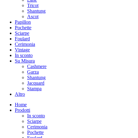
Tricot
Shantung
Ascot
Papillon
Pochette
Sciarpe
Foulard
Cerimonia
Vintage
In sconto
Su Misura
Cashmere
Garza
Shantung
Jacquard
Stampa
Altro
Home
Prodotti
In sconto
Sciarpe
Cerimonia
Pochette
Foulard