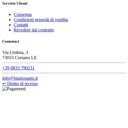
Servizio Clienti
Consegna
Condizioni generali di vendita
Contatti
Recedere dal contratto
Contattaci
Via Umbria, 3
73033 Corsano LE
+39 0833 790231
info@biagiosanto.it
↩
Diritto di recesso
©Biagio Santo 2021
CRAVATTIFICIO ALBA S.R.L., Via Umbria, 3 - 73033 Corsano
(LE), Camera di Commercio di Lecce, P.IVA: 03873700755, REA:
LE – 251986, Capitale Sociale Versato: € 100.000,00 - Telefono:
+39 0833 790231, Email: info@biagiosanto.it