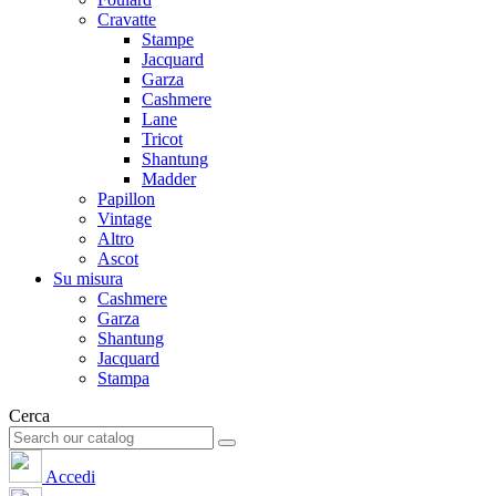
Cravatte
Stampe
Jacquard
Garza
Cashmere
Lane
Tricot
Shantung
Madder
Papillon
Vintage
Altro
Ascot
Su misura
Cashmere
Garza
Shantung
Jacquard
Stampa
Cerca
Accedi