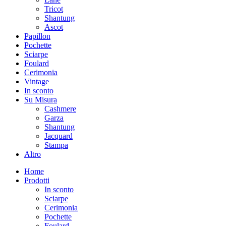
Tricot
Shantung
Ascot
Papillon
Pochette
Sciarpe
Foulard
Cerimonia
Vintage
In sconto
Su Misura
Cashmere
Garza
Shantung
Jacquard
Stampa
Altro
Home
Prodotti
In sconto
Sciarpe
Cerimonia
Pochette
Foulard