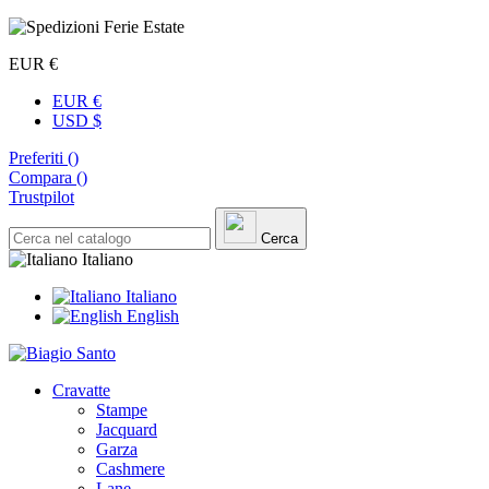
EUR €
EUR €
USD $
Preferiti (
)
Compara (
)
Trustpilot
Cerca
Italiano
Italiano
English
Cravatte
Stampe
Jacquard
Garza
Cashmere
Lane