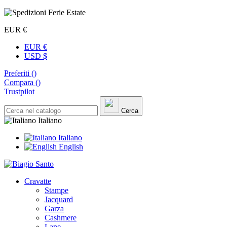
EUR €
EUR €
USD $
Preferiti (
)
Compara (
)
Trustpilot
Cerca
Italiano
Italiano
English
Cravatte
Stampe
Jacquard
Garza
Cashmere
Lane