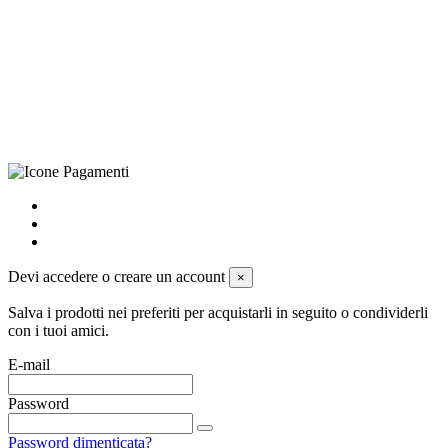
(LE), Camera di Commercio di Lecce, P.IVA: 03873700755, REA:
LE – 251986, Capitale Sociale Versato: € 100.000,00 - Telefono:
+39 0833 790231, Email: info@biagiosanto.it
Privacy Policy
-
Cookie Policy
-
Termini di Vendita
-
Aggiorna le
preferenze sui cookie
powered by
Envision
Devi accedere o creare un account
×
Salva i prodotti nei preferiti per acquistarli in seguito o condividerli
con i tuoi amici.
E-mail
Password
Password dimenticata?