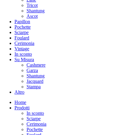
Tricot
Shantung
Ascot
Papillon
Pochette
Sciarpe
Foulard
Cerimonia
Vintage
In sconto
Su Misura
Cashmere
Garza
Shantung
Jacquard
Stampa
Altro
Home
Prodotti
In sconto
Sciarpe
Cerimonia
Pochette
Foulard