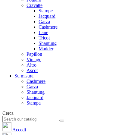
Cravatte
Stampe
Jacquard
Garza
Cashmere
Lane
Tricot
Shantung
Madder
Papillon
Vintage
Altro
Ascot
Su misura
Cashmere
Garza
Shantung
Jacquard
Stampa
Cerca
Accedi