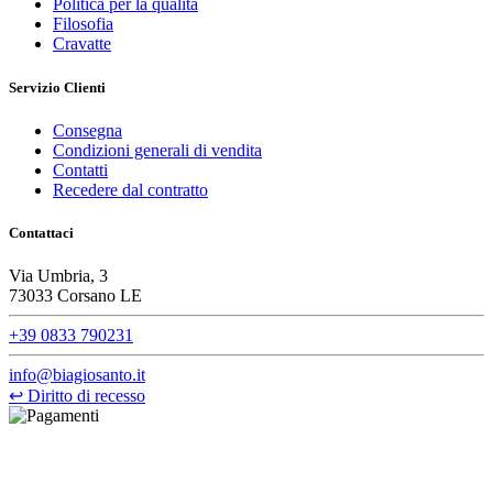
Politica per la qualità
Filosofia
Cravatte
Servizio Clienti
Consegna
Condizioni generali di vendita
Contatti
Recedere dal contratto
Contattaci
Via Umbria, 3
73033 Corsano LE
+39 0833 790231
info@biagiosanto.it
↩
Diritto di recesso
©Biagio Santo 2021
CRAVATTIFICIO ALBA S.R.L., Via Umbria, 3 - 73033 Corsano