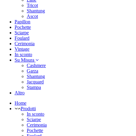
Tricot
Shantung
Ascot
Papillon
Pochette
Sciarpe
Foulard
Cerimonia
Vintage
In sconto
Su Misura
Cashmere
Garza
Shantung
Jacquard
Stampa
Altro
Home
Prodotti
In sconto
Sciarpe
Cerimonia
Pochette
Foulard