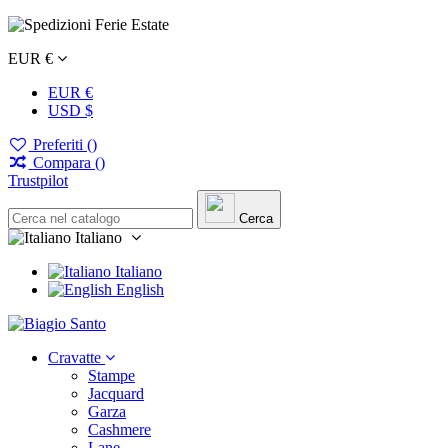
EUR €
EUR €
USD $
Preferiti (
)
Compara (
)
Trustpilot
Cerca
Italiano
Italiano
English
Cravatte
Stampe
Jacquard
Garza
Cashmere
Lane