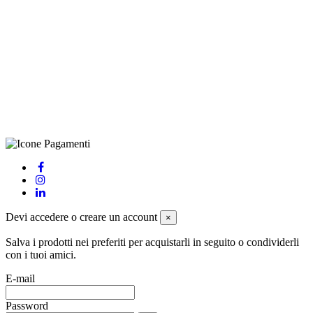
CRAVATTIFICIO ALBA S.R.L., Via Umbria, 3 - 73033 Corsano
(LE), Camera di Commercio di Lecce, P.IVA: 03873700755, REA:
LE – 251986, Capitale Sociale Versato: € 100.000,00 - Telefono:
+39 0833 790231, Email: info@biagiosanto.it
Privacy Policy
-
Cookie Policy
-
Termini di Vendita
-
Aggiorna le
preferenze sui cookie
powered by
Envision
Devi accedere o creare un account
×
Salva i prodotti nei preferiti per acquistarli in seguito o condividerli
con i tuoi amici.
E-mail
Password