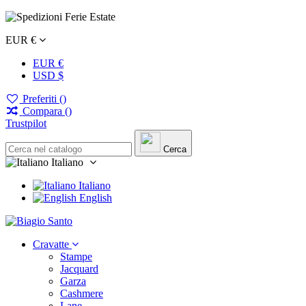
EUR €
EUR €
USD $
Preferiti (
)
Compara (
)
Trustpilot
Cerca
Italiano
Italiano
English
Cravatte
Stampe
Jacquard
Garza
Cashmere
Lane