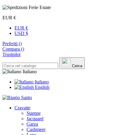
EUR €
EUR €
USD $
Preferiti (
)
Compara (
)
Trustpilot
Cerca
Italiano
Italiano
English
Cravatte
Stampe
Jacquard
Garza
Cashmere
Lane