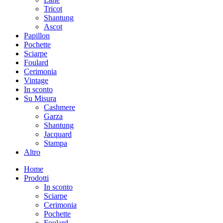
Tricot
Shantung
Ascot
Papillon
Pochette
Sciarpe
Foulard
Cerimonia
Vintage
In sconto
Su Misura
Cashmere
Garza
Shantung
Jacquard
Stampa
Altro
Home
Prodotti
In sconto
Sciarpe
Cerimonia
Pochette
Foulard