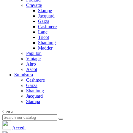
Cravatte
Stampe
Jacquard
Garza
Cashmere
Lane
Tricot
Shantung
Madder
Papillon
Vintage
Altro
Ascot
Su misura
Cashmere
Garza
Shantung
Jacquard
Stampa
Cerca
Accedi