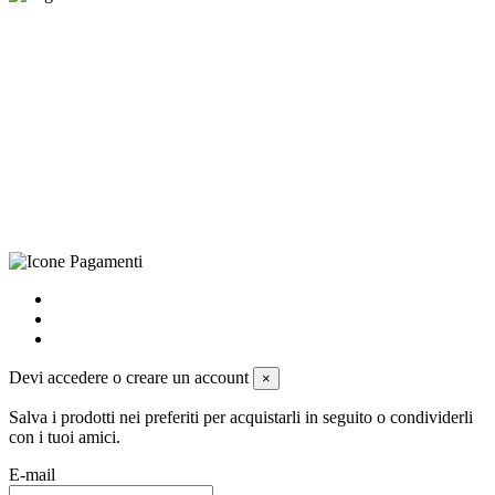
©Biagio Santo 2021
CRAVATTIFICIO ALBA S.R.L., Via Umbria, 3 - 73033 Corsano
(LE), Camera di Commercio di Lecce, P.IVA: 03873700755, REA:
LE – 251986, Capitale Sociale Versato: € 100.000,00 - Telefono:
+39 0833 790231, Email: info@biagiosanto.it
Privacy Policy
-
Cookie Policy
-
Termini di Vendita
-
Aggiorna le
preferenze sui cookie
powered by
Envision
Devi accedere o creare un account
×
Salva i prodotti nei preferiti per acquistarli in seguito o condividerli
con i tuoi amici.
E-mail