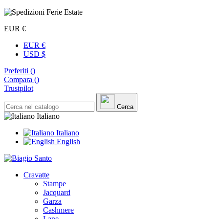
EUR €
EUR €
USD $
Preferiti (
)
Compara (
)
Trustpilot
Cerca
Italiano
Italiano
English
Cravatte
Stampe
Jacquard
Garza
Cashmere
Lane