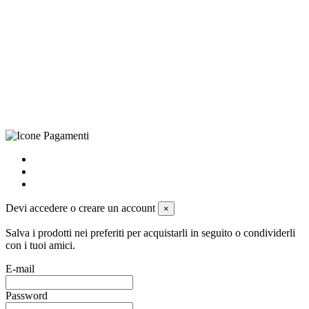
CRAVATTIFICIO ALBA S.R.L., Via Umbria, 3 - 73033 Corsano
(LE), Camera di Commercio di Lecce, P.IVA: 03873700755, REA:
LE – 251986, Capitale Sociale Versato: € 100.000,00 - Telefono:
+39 0833 790231, Email: info@biagiosanto.it
Privacy Policy
-
Cookie Policy
-
Termini di Vendita
-
Aggiorna le
preferenze sui cookie
powered by
Envision
Devi accedere o creare un account
×
Salva i prodotti nei preferiti per acquistarli in seguito o condividerli
con i tuoi amici.
E-mail
Password