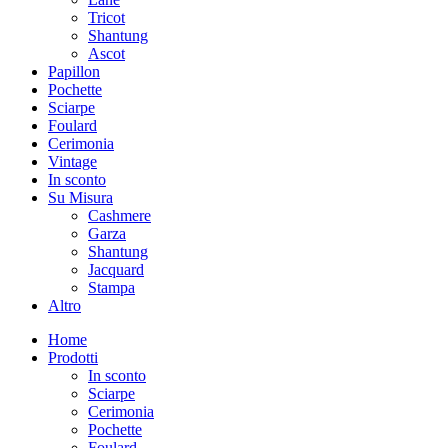
Tricot
Shantung
Ascot
Papillon
Pochette
Sciarpe
Foulard
Cerimonia
Vintage
In sconto
Su Misura
Cashmere
Garza
Shantung
Jacquard
Stampa
Altro
Home
Prodotti
In sconto
Sciarpe
Cerimonia
Pochette
Foulard