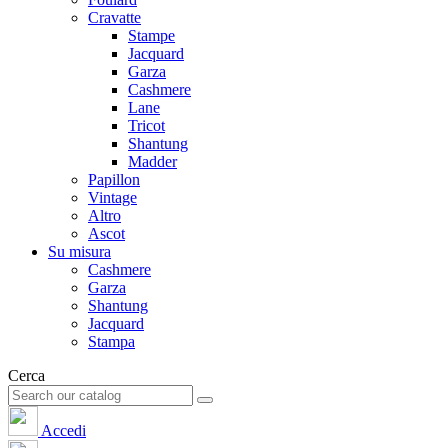
Cravatte
Stampe
Jacquard
Garza
Cashmere
Lane
Tricot
Shantung
Madder
Papillon
Vintage
Altro
Ascot
Su misura
Cashmere
Garza
Shantung
Jacquard
Stampa
Cerca
Accedi