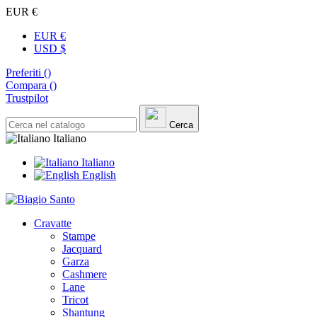
EUR €
EUR €
USD $
Preferiti (
)
Compara (
)
Trustpilot
Cerca
Italiano
Italiano
English
Cravatte
Stampe
Jacquard
Garza
Cashmere
Lane
Tricot
Shantung