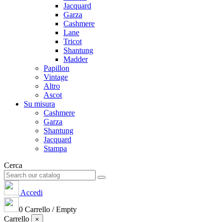
Jacquard
Garza
Cashmere
Lane
Tricot
Shantung
Madder
Papillon
Vintage
Altro
Ascot
Su misura
Cashmere
Garza
Shantung
Jacquard
Stampa
Cerca
Accedi
0
Carrello
/
Empty
Carrello
×