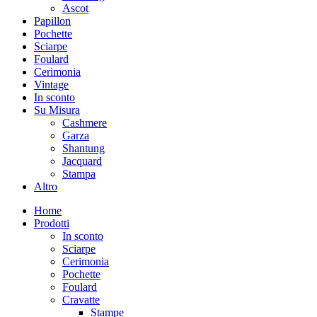
Ascot
Papillon
Pochette
Sciarpe
Foulard
Cerimonia
Vintage
In sconto
Su Misura
Cashmere
Garza
Shantung
Jacquard
Stampa
Altro
Home
Prodotti
In sconto
Sciarpe
Cerimonia
Pochette
Foulard
Cravatte
Stampe