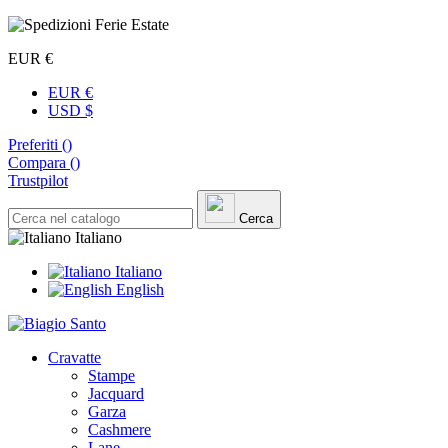
EUR €
EUR €
USD $
Preferiti (
)
Compara (
)
Trustpilot
Cerca
Italiano
Italiano
English
Cravatte
Stampe
Jacquard
Garza
Cashmere
Lane