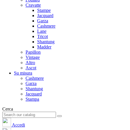
Cravatte
Stampe
Jacquard
Garza
Cashmere
Lane
Tricot
Shantung
Madder
Papillon
Vintage
Altro
Ascot
Su misura
Cashmere
Garza
Shantung
Jacquard
Stampa
Cerca
Accedi