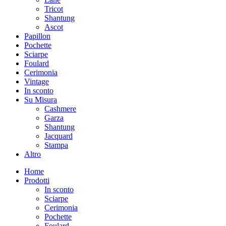
Tricot
Shantung
Ascot
Papillon
Pochette
Sciarpe
Foulard
Cerimonia
Vintage
In sconto
Su Misura
Cashmere
Garza
Shantung
Jacquard
Stampa
Altro
Home
Prodotti
In sconto
Sciarpe
Cerimonia
Pochette
Foulard