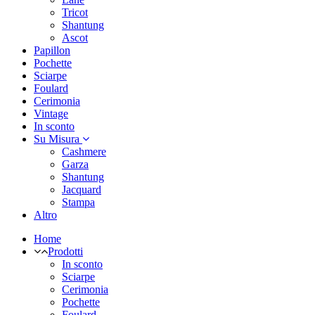
Tricot
Shantung
Ascot
Papillon
Pochette
Sciarpe
Foulard
Cerimonia
Vintage
In sconto
Su Misura
Cashmere
Garza
Shantung
Jacquard
Stampa
Altro
Home
Prodotti
In sconto
Sciarpe
Cerimonia
Pochette
Foulard