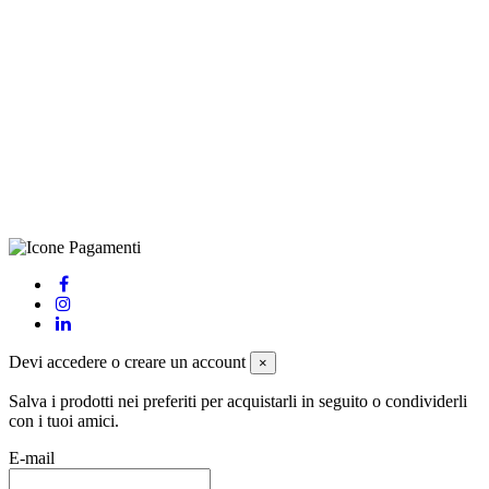
©Biagio Santo 2021
CRAVATTIFICIO ALBA S.R.L., Via Umbria, 3 - 73033 Corsano
(LE), Camera di Commercio di Lecce, P.IVA: 03873700755, REA:
LE – 251986, Capitale Sociale Versato: € 100.000,00 - Telefono:
+39 0833 790231, Email: info@biagiosanto.it
Privacy Policy
-
Cookie Policy
-
Termini di Vendita
-
Aggiorna le
preferenze sui cookie
powered by
Envision
Devi accedere o creare un account
×
Salva i prodotti nei preferiti per acquistarli in seguito o condividerli
con i tuoi amici.
E-mail