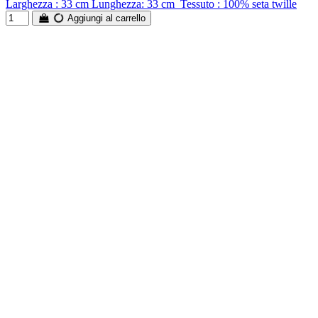
Larghezza : 33 cm Lunghezza: 33 cm Tessuto : 100% seta twille
Aggiungi al carrello