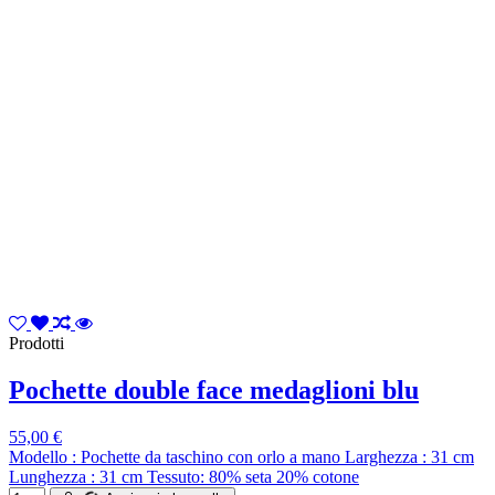
Prodotti
Pochette double face medaglioni blu
55,00 €
Modello : Pochette da taschino con orlo a mano Larghezza : 31 cm
Lunghezza : 31 cm Tessuto: 80% seta 20% cotone