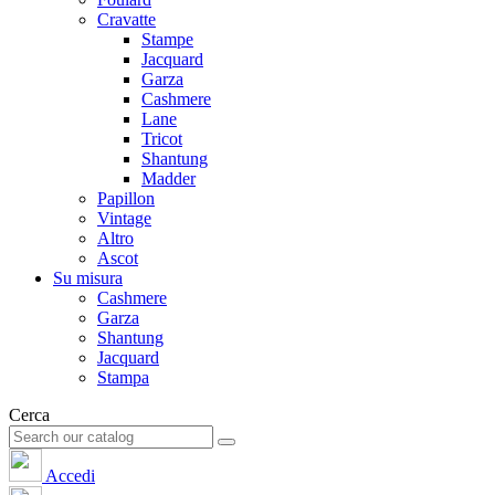
Cravatte
Stampe
Jacquard
Garza
Cashmere
Lane
Tricot
Shantung
Madder
Papillon
Vintage
Altro
Ascot
Su misura
Cashmere
Garza
Shantung
Jacquard
Stampa
Cerca
Accedi