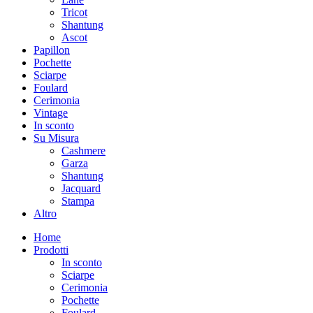
Tricot
Shantung
Ascot
Papillon
Pochette
Sciarpe
Foulard
Cerimonia
Vintage
In sconto
Su Misura
Cashmere
Garza
Shantung
Jacquard
Stampa
Altro
Home
Prodotti
In sconto
Sciarpe
Cerimonia
Pochette
Foulard