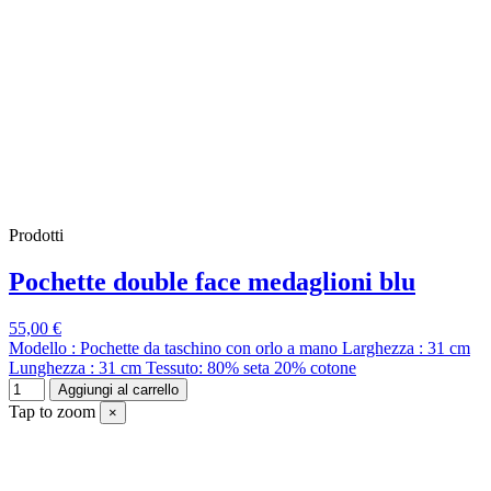
Prodotti
Pochette double face medaglioni blu
55,00 €
Modello : Pochette da taschino con orlo a mano Larghezza : 31 cm
Lunghezza : 31 cm Tessuto: 80% seta 20% cotone
Aggiungi al carrello
Tap to zoom
×