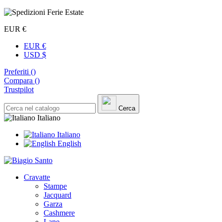
EUR €
EUR €
USD $
Preferiti (
)
Compara (
)
Trustpilot
Cerca
Italiano
Italiano
English
Cravatte
Stampe
Jacquard
Garza
Cashmere
Lane