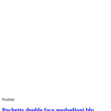
Prodotti
Pochette double face medaglioni blu