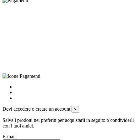
©Biagio Santo 2021
CRAVATTIFICIO ALBA S.R.L., Via Umbria, 3 - 73033 Corsano
(LE), Camera di Commercio di Lecce, P.IVA: 03873700755, REA:
LE – 251986, Capitale Sociale Versato: € 100.000,00 - Telefono:
+39 0833 790231, Email: info@biagiosanto.it
Privacy Policy
-
Cookie Policy
-
Termini di Vendita
-
Aggiorna le
preferenze sui cookie
powered by
Envision
Devi accedere o creare un account
×
Salva i prodotti nei preferiti per acquistarli in seguito o condividerli
con i tuoi amici.
E-mail