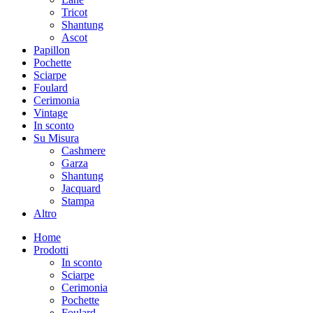
Tricot
Shantung
Ascot
Papillon
Pochette
Sciarpe
Foulard
Cerimonia
Vintage
In sconto
Su Misura
Cashmere
Garza
Shantung
Jacquard
Stampa
Altro
Home
Prodotti
In sconto
Sciarpe
Cerimonia
Pochette
Foulard