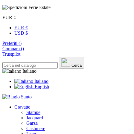
EUR €
EUR €
USD $
Preferiti (
)
Compara (
)
Trustpilot
Cerca
Italiano
Italiano
English
Cravatte
Stampe
Jacquard
Garza
Cashmere
Lane