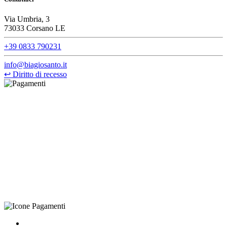
Via Umbria, 3
73033 Corsano LE
+39 0833 790231
info@biagiosanto.it
↩
Diritto di recesso
©Biagio Santo 2021
CRAVATTIFICIO ALBA S.R.L., Via Umbria, 3 - 73033 Corsano
(LE), Camera di Commercio di Lecce, P.IVA: 03873700755, REA:
LE – 251986, Capitale Sociale Versato: € 100.000,00 - Telefono:
+39 0833 790231, Email: info@biagiosanto.it
Privacy Policy
-
Cookie Policy
-
Termini di Vendita
-
Aggiorna le
preferenze sui cookie
powered by
Envision