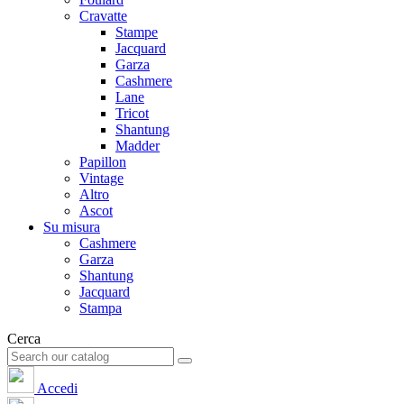
Cravatte
Stampe
Jacquard
Garza
Cashmere
Lane
Tricot
Shantung
Madder
Papillon
Vintage
Altro
Ascot
Su misura
Cashmere
Garza
Shantung
Jacquard
Stampa
Cerca
Accedi