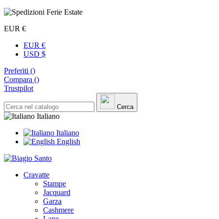
EUR €
EUR €
USD $
Preferiti (
)
Compara (
)
Trustpilot
Cerca
Italiano
Italiano
English
Cravatte
Stampe
Jacquard
Garza
Cashmere
Lane