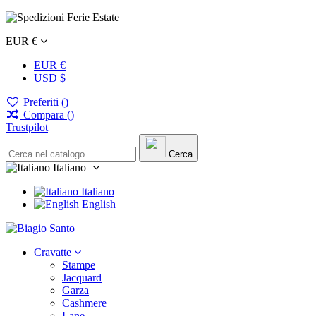
EUR €
EUR €
USD $
Preferiti (
)
Compara (
)
Trustpilot
Cerca
Italiano
Italiano
English
Cravatte
Stampe
Jacquard
Garza
Cashmere
Lane