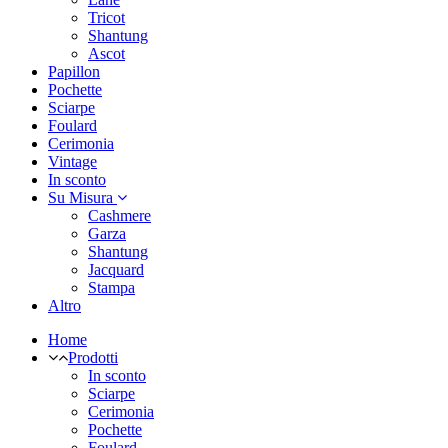
Tricot
Shantung
Ascot
Papillon
Pochette
Sciarpe
Foulard
Cerimonia
Vintage
In sconto
Su Misura
Cashmere
Garza
Shantung
Jacquard
Stampa
Altro
Home
Prodotti
In sconto
Sciarpe
Cerimonia
Pochette
Foulard