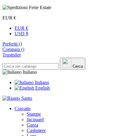
EUR €
EUR €
USD $
Preferiti (
)
Compara (
)
Trustpilot
Cerca
Italiano
Italiano
English
Cravatte
Stampe
Jacquard
Garza
Cashmere
Lane