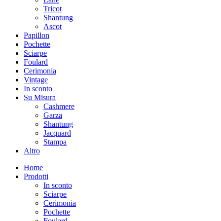
Tricot
Shantung
Ascot
Papillon
Pochette
Sciarpe
Foulard
Cerimonia
Vintage
In sconto
Su Misura
Cashmere
Garza
Shantung
Jacquard
Stampa
Altro
Home
Prodotti
In sconto
Sciarpe
Cerimonia
Pochette
Foulard