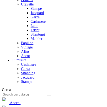
Cravatte
Stampe
Jacquard
Garza
Cashmere
Lane
Tricot
Shantung
Madder
Papillon
Vintage
Altro
Ascot
Su misura
Cashmere
Garza
Shantung
Jacquard
Stampa
Cerca
Accedi