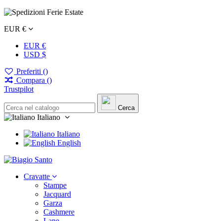
EUR €
EUR €
USD $
Preferiti (
)
Compara (
)
Trustpilot
Cerca
Italiano
Italiano
English
Cravatte
Stampe
Jacquard
Garza
Cashmere
Lane