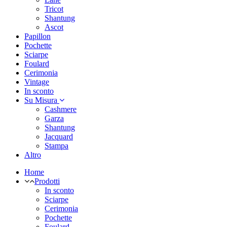
Tricot
Shantung
Ascot
Papillon
Pochette
Sciarpe
Foulard
Cerimonia
Vintage
In sconto
Su Misura
Cashmere
Garza
Shantung
Jacquard
Stampa
Altro
Home
Prodotti
In sconto
Sciarpe
Cerimonia
Pochette
Foulard