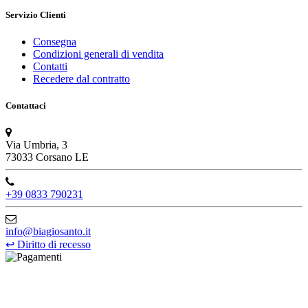
Servizio Clienti
Consegna
Condizioni generali di vendita
Contatti
Recedere dal contratto
Contattaci
Via Umbria, 3
73033 Corsano LE
+39 0833 790231
info@biagiosanto.it
↩
Diritto di recesso
©Biagio Santo 2021
CRAVATTIFICIO ALBA S.R.L., Via Umbria, 3 - 73033 Corsano