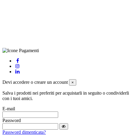
(LE), Camera di Commercio di Lecce, P.IVA: 03873700755, REA:
LE – 251986, Capitale Sociale Versato: € 100.000,00 - Telefono:
+39 0833 790231, Email: info@biagiosanto.it
Privacy Policy
-
Cookie Policy
-
Termini di Vendita
-
Aggiorna le
preferenze sui cookie
powered by
Envision
Devi accedere o creare un account
×
Salva i prodotti nei preferiti per acquistarli in seguito o condividerli
con i tuoi amici.
E-mail
Password
Password dimenticata?