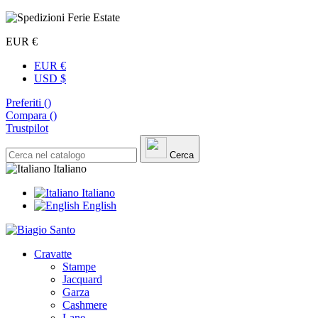
EUR €
EUR €
USD $
Preferiti (
)
Compara (
)
Trustpilot
Cerca
Italiano
Italiano
English
Cravatte
Stampe
Jacquard
Garza
Cashmere
Lane