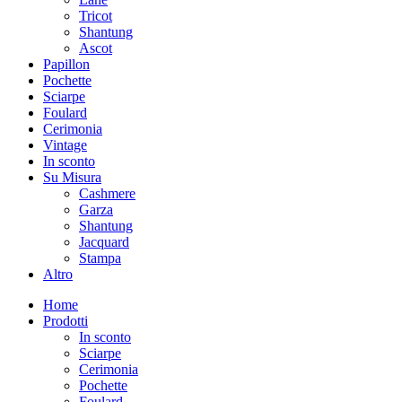
Tricot
Shantung
Ascot
Papillon
Pochette
Sciarpe
Foulard
Cerimonia
Vintage
In sconto
Su Misura
Cashmere
Garza
Shantung
Jacquard
Stampa
Altro
Home
Prodotti
In sconto
Sciarpe
Cerimonia
Pochette
Foulard