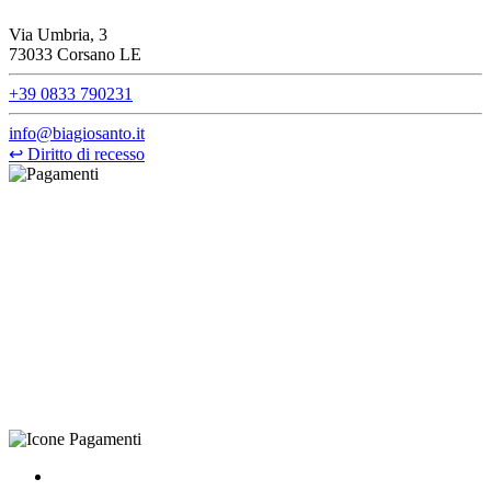
Via Umbria, 3
73033 Corsano LE
+39 0833 790231
info@biagiosanto.it
↩
Diritto di recesso
©Biagio Santo 2021
CRAVATTIFICIO ALBA S.R.L., Via Umbria, 3 - 73033 Corsano
(LE), Camera di Commercio di Lecce, P.IVA: 03873700755, REA:
LE – 251986, Capitale Sociale Versato: € 100.000,00 - Telefono:
+39 0833 790231, Email: info@biagiosanto.it
Privacy Policy
-
Cookie Policy
-
Termini di Vendita
-
Aggiorna le
preferenze sui cookie
powered by
Envision