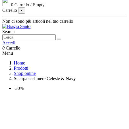
0
Carrello
/
Empty
Carrello
×
Non ci sono più articoli nel tuo carrello
Search
Accedi
0
Carrello
Menu
Home
Prodotti
Shop online
Sciarpa cashmere Celeste & Navy
-30%