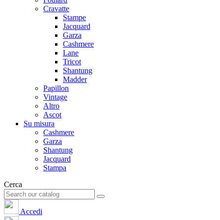
Cravatte
Stampe
Jacquard
Garza
Cashmere
Lane
Tricot
Shantung
Madder
Papillon
Vintage
Altro
Ascot
Su misura
Cashmere
Garza
Shantung
Jacquard
Stampa
Cerca
Accedi