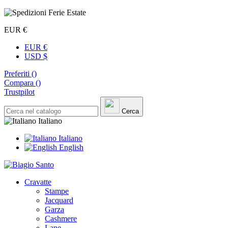
EUR €
EUR €
USD $
Preferiti (
)
Compara (
)
Trustpilot
Cerca
Italiano
Italiano
English
Cravatte
Stampe
Jacquard
Garza
Cashmere
Lane