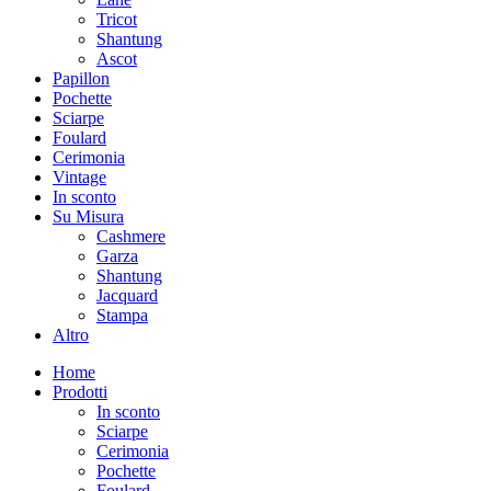
Tricot
Shantung
Ascot
Papillon
Pochette
Sciarpe
Foulard
Cerimonia
Vintage
In sconto
Su Misura
Cashmere
Garza
Shantung
Jacquard
Stampa
Altro
Home
Prodotti
In sconto
Sciarpe
Cerimonia
Pochette
Foulard