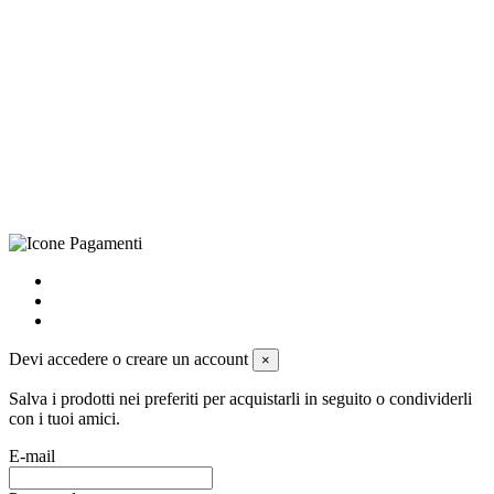
©Biagio Santo 2021
CRAVATTIFICIO ALBA S.R.L., Via Umbria, 3 - 73033 Corsano
(LE), Camera di Commercio di Lecce, P.IVA: 03873700755, REA:
LE – 251986, Capitale Sociale Versato: € 100.000,00 - Telefono:
+39 0833 790231, Email: info@biagiosanto.it
Privacy Policy
-
Cookie Policy
-
Termini di Vendita
-
Aggiorna le
preferenze sui cookie
powered by
Envision
Devi accedere o creare un account
×
Salva i prodotti nei preferiti per acquistarli in seguito o condividerli
con i tuoi amici.
E-mail