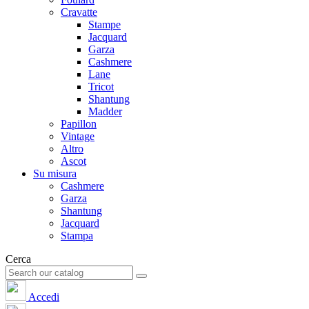
Cravatte
Stampe
Jacquard
Garza
Cashmere
Lane
Tricot
Shantung
Madder
Papillon
Vintage
Altro
Ascot
Su misura
Cashmere
Garza
Shantung
Jacquard
Stampa
Cerca
Accedi