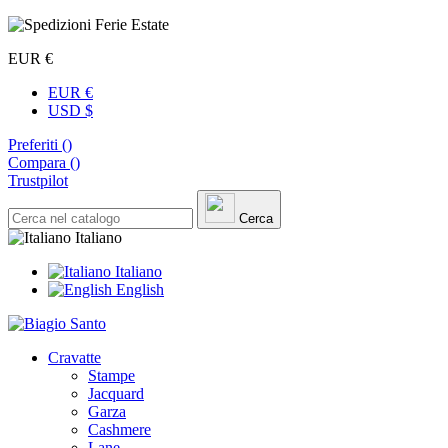
EUR €
EUR €
USD $
Preferiti (
)
Compara (
)
Trustpilot
Cerca
Italiano
Italiano
English
Cravatte
Stampe
Jacquard
Garza
Cashmere
Lane