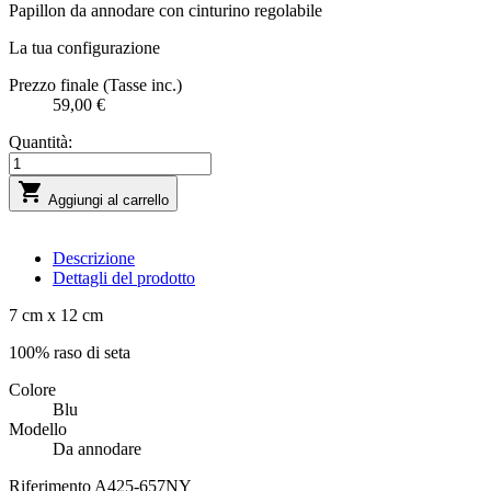
Papillon da annodare con cinturino regolabile
La tua configurazione
Prezzo finale (Tasse inc.)
59,00 €
Quantità:

Aggiungi al carrello
Descrizione
Dettagli del prodotto
7 cm x 12 cm
100% raso di seta
Colore
Blu
Modello
Da annodare
Riferimento
A425-657NY