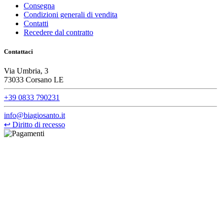
Consegna
Condizioni generali di vendita
Contatti
Recedere dal contratto
Contattaci
Via Umbria, 3
73033 Corsano LE
+39 0833 790231
info@biagiosanto.it
↩
Diritto di recesso
©Biagio Santo 2021
CRAVATTIFICIO ALBA S.R.L., Via Umbria, 3 - 73033 Corsano
(LE), Camera di Commercio di Lecce, P.IVA: 03873700755, REA:
LE – 251986, Capitale Sociale Versato: € 100.000,00 - Telefono:
+39 0833 790231, Email: info@biagiosanto.it
Privacy Policy
-
Cookie Policy
-
Termini di Vendita
-
Aggiorna le
preferenze sui cookie