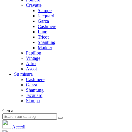
Cravatte
Stampe
Jacquard
Garza
Cashmere
Lane
Tricot
Shantung
Madder
Papillon
Vintage
Altro
Ascot
Su misura
Cashmere
Garza
Shantung
Jacquard
Stampa
Cerca
Accedi