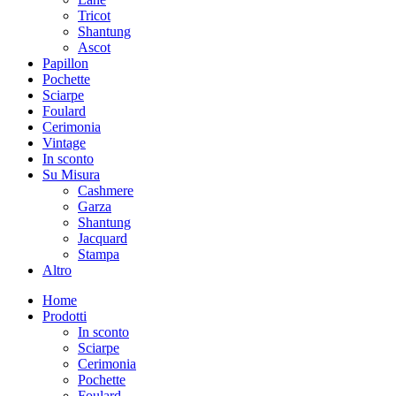
Tricot
Shantung
Ascot
Papillon
Pochette
Sciarpe
Foulard
Cerimonia
Vintage
In sconto
Su Misura
Cashmere
Garza
Shantung
Jacquard
Stampa
Altro
Home
Prodotti
In sconto
Sciarpe
Cerimonia
Pochette
Foulard