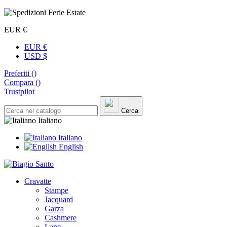
EUR €
EUR €
USD $
Preferiti (
)
Compara (
)
Trustpilot
Cerca
Italiano
Italiano
English
Cravatte
Stampe
Jacquard
Garza
Cashmere
Lane