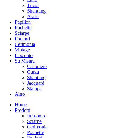
Tricot
Shantung
Ascot
Papillon
Pochette
Sciarpe
Foulard
Cerimonia
Vintage
In sconto
Su Misura
Cashmere
Garza
Shantung
Jacquard
Stampa
Altro
Home
Prodotti
In sconto
Sciarpe
Cerimonia
Pochette
Foulard