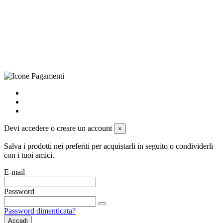
LE – 251986, Capitale Sociale Versato: € 100.000,00 - Telefono:
+39 0833 790231, Email: info@biagiosanto.it
Privacy Policy
-
Cookie Policy
-
Termini di Vendita
-
Aggiorna le
preferenze sui cookie
powered by
Envision
Devi accedere o creare un account
×
Salva i prodotti nei preferiti per acquistarli in seguito o condividerli
con i tuoi amici.
E-mail
Password
Password dimenticata?
Accedi