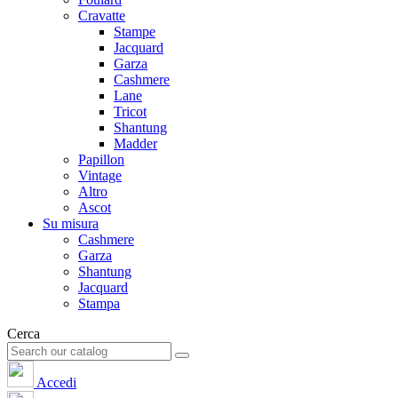
Cravatte
Stampe
Jacquard
Garza
Cashmere
Lane
Tricot
Shantung
Madder
Papillon
Vintage
Altro
Ascot
Su misura
Cashmere
Garza
Shantung
Jacquard
Stampa
Cerca
Accedi