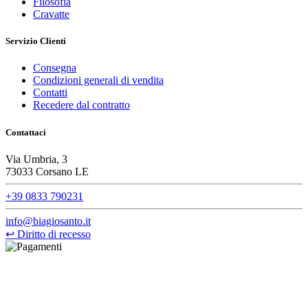
Filosofia
Cravatte
Servizio Clienti
Consegna
Condizioni generali di vendita
Contatti
Recedere dal contratto
Contattaci
Via Umbria, 3
73033 Corsano LE
+39 0833 790231
info@biagiosanto.it
↩
Diritto di recesso
©Biagio Santo 2021
CRAVATTIFICIO ALBA S.R.L., Via Umbria, 3 - 73033 Corsano
(LE), Camera di Commercio di Lecce, P.IVA: 03873700755, REA: