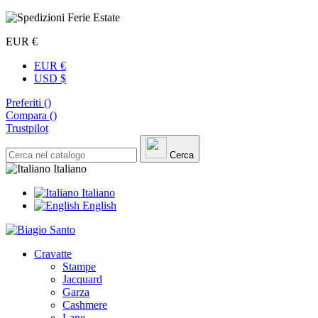
EUR €
EUR €
USD $
Preferiti (
)
Compara (
)
Trustpilot
Cerca
Italiano
Italiano
English
Cravatte
Stampe
Jacquard
Garza
Cashmere
Lane