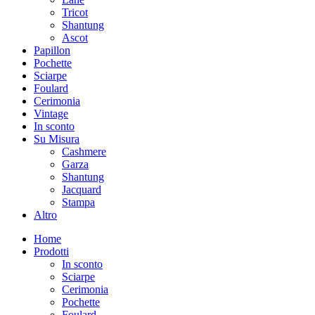
Tricot
Shantung
Ascot
Papillon
Pochette
Sciarpe
Foulard
Cerimonia
Vintage
In sconto
Su Misura
Cashmere
Garza
Shantung
Jacquard
Stampa
Altro
Home
Prodotti
In sconto
Sciarpe
Cerimonia
Pochette
Foulard