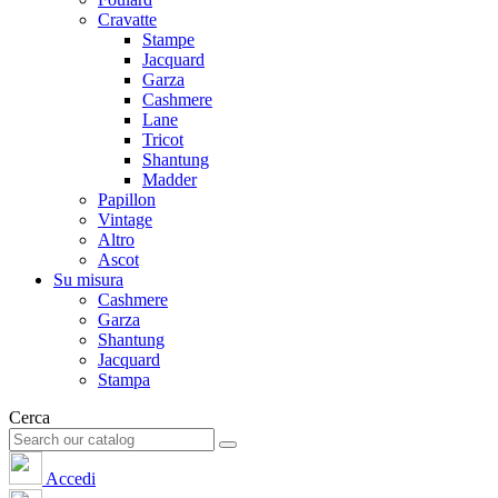
Cravatte
Stampe
Jacquard
Garza
Cashmere
Lane
Tricot
Shantung
Madder
Papillon
Vintage
Altro
Ascot
Su misura
Cashmere
Garza
Shantung
Jacquard
Stampa
Cerca
Accedi