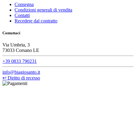
Consegna
Condizioni generali di vendita
Contatti
Recedere dal contratto
Contattaci
Via Umbria, 3
73033 Corsano LE
+39 0833 790231
info@biagiosanto.it
↩
Diritto di recesso
©Biagio Santo 2021
CRAVATTIFICIO ALBA S.R.L., Via Umbria, 3 - 73033 Corsano
(LE), Camera di Commercio di Lecce, P.IVA: 03873700755, REA:
LE – 251986, Capitale Sociale Versato: € 100.000,00 - Telefono:
+39 0833 790231, Email: info@biagiosanto.it
Privacy Policy
-
Cookie Policy
-
Termini di Vendita
-
Aggiorna le