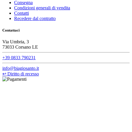
Consegna
Condizioni generali di vendita
Contatti
Recedere dal contratto
Contattaci
Via Umbria, 3
73033 Corsano LE
+39 0833 790231
info@biagiosanto.it
↩
Diritto di recesso
©Biagio Santo 2021
CRAVATTIFICIO ALBA S.R.L., Via Umbria, 3 - 73033 Corsano
(LE), Camera di Commercio di Lecce, P.IVA: 03873700755, REA:
LE – 251986, Capitale Sociale Versato: € 100.000,00 - Telefono:
+39 0833 790231, Email: info@biagiosanto.it
Privacy Policy
-
Cookie Policy
-
Termini di Vendita
-
Aggiorna le
preferenze sui cookie