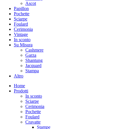
Ascot
Papillon
Pochette
Sciarpe
Foulard
Cerimonia
Vintage
In sconto
Su Misura
Cashmere
Garza
Shantung
Jacquard
Stampa
Altro
Home
Prodotti
In sconto
Sciarpe
Cerimonia
Pochette
Foulard
Cravatte
Stampe