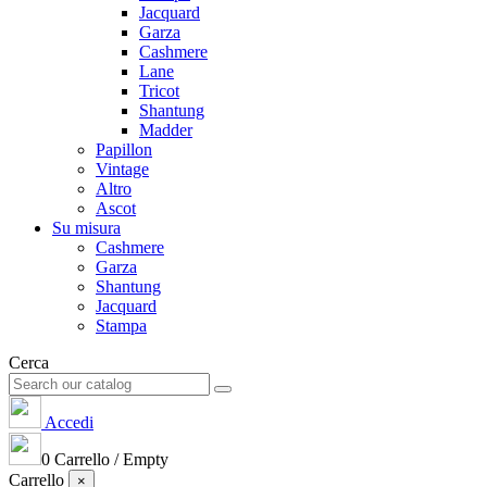
Jacquard
Garza
Cashmere
Lane
Tricot
Shantung
Madder
Papillon
Vintage
Altro
Ascot
Su misura
Cashmere
Garza
Shantung
Jacquard
Stampa
Cerca
Accedi
0
Carrello
/
Empty
Carrello
×