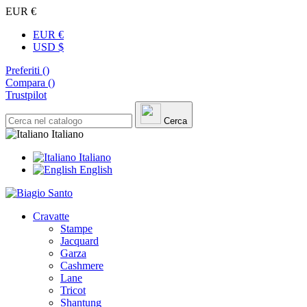
EUR €
EUR €
USD $
Preferiti (
)
Compara (
)
Trustpilot
Cerca
Italiano
Italiano
English
Cravatte
Stampe
Jacquard
Garza
Cashmere
Lane
Tricot
Shantung