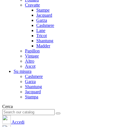
Cravatte
Stampe
Jacquard
Garza
Cashmere
Lane
Tricot
Shantung
Madder
Papillon
Vintage
Altro
Ascot
Su misura
Cashmere
Garza
Shantung
Jacquard
Stampa
Cerca
Accedi