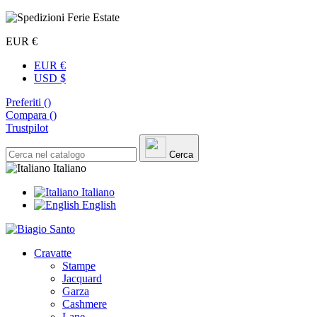
EUR €
EUR €
USD $
Preferiti (
)
Compara (
)
Trustpilot
Cerca
Italiano
Italiano
English
Cravatte
Stampe
Jacquard
Garza
Cashmere
Lane