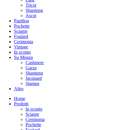
Tricot
Shantung
Ascot
Papillon
Pochette
Sciarpe
Foulard
Cerimonia
Vintage
In sconto
Su Misura
Cashmere
Garza
Shantung
Jacquard
Stampa
Altro
Home
Prodotti
In sconto
Sciarpe
Cerimonia
Pochette
Foulard