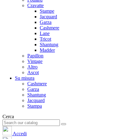
Cravatte
Stampe
Jacquard
Garza
Cashmere
Lane
Tricot
Shantung
Madder
Papillon
Vintage
Altro
Ascot
Su misura
Cashmere
Garza
Shantung
Jacquard
Stampa
Cerca
Accedi