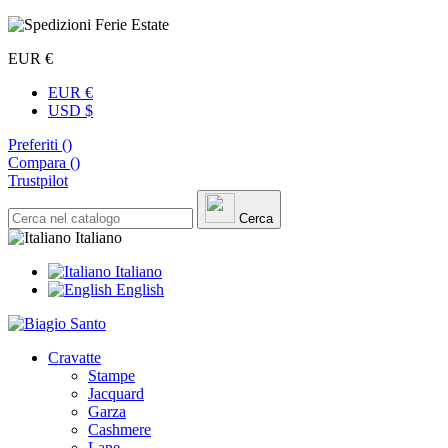
EUR €
EUR €
USD $
Preferiti (
)
Compara (
)
Trustpilot
Cerca
Italiano
Italiano
English
Cravatte
Stampe
Jacquard
Garza
Cashmere
Lane