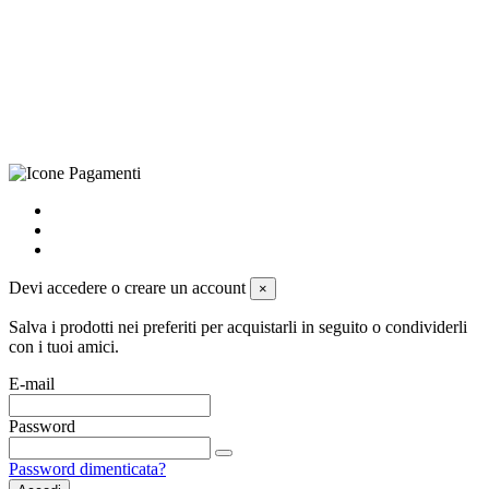
(LE), Camera di Commercio di Lecce, P.IVA: 03873700755, REA:
LE – 251986, Capitale Sociale Versato: € 100.000,00 - Telefono:
+39 0833 790231, Email: info@biagiosanto.it
Privacy Policy
-
Cookie Policy
-
Termini di Vendita
-
Aggiorna le
preferenze sui cookie
powered by
Envision
Devi accedere o creare un account
×
Salva i prodotti nei preferiti per acquistarli in seguito o condividerli
con i tuoi amici.
E-mail
Password
Password dimenticata?