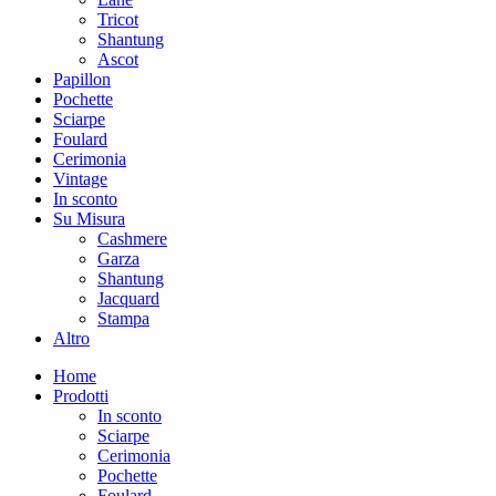
Tricot
Shantung
Ascot
Papillon
Pochette
Sciarpe
Foulard
Cerimonia
Vintage
In sconto
Su Misura
Cashmere
Garza
Shantung
Jacquard
Stampa
Altro
Home
Prodotti
In sconto
Sciarpe
Cerimonia
Pochette
Foulard