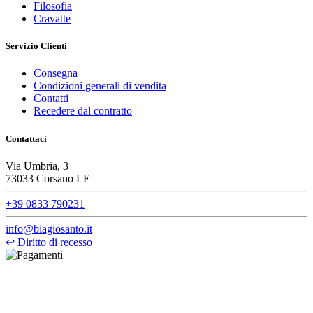
Filosofia
Cravatte
Servizio Clienti
Consegna
Condizioni generali di vendita
Contatti
Recedere dal contratto
Contattaci
Via Umbria, 3
73033 Corsano LE
+39 0833 790231
info@biagiosanto.it
↩
Diritto di recesso
©Biagio Santo 2021
CRAVATTIFICIO ALBA S.R.L., Via Umbria, 3 - 73033 Corsano