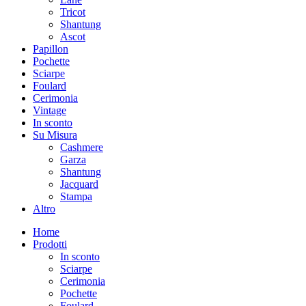
Tricot
Shantung
Ascot
Papillon
Pochette
Sciarpe
Foulard
Cerimonia
Vintage
In sconto
Su Misura
Cashmere
Garza
Shantung
Jacquard
Stampa
Altro
Home
Prodotti
In sconto
Sciarpe
Cerimonia
Pochette
Foulard