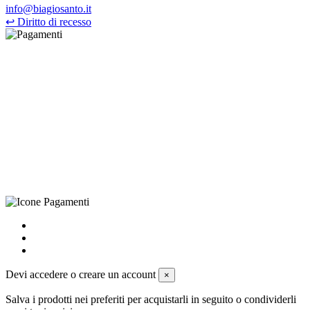
info@biagiosanto.it
↩
Diritto di recesso
©Biagio Santo 2021
CRAVATTIFICIO ALBA S.R.L., Via Umbria, 3 - 73033 Corsano
(LE), Camera di Commercio di Lecce, P.IVA: 03873700755, REA:
LE – 251986, Capitale Sociale Versato: € 100.000,00 - Telefono:
+39 0833 790231, Email: info@biagiosanto.it
Privacy Policy
-
Cookie Policy
-
Termini di Vendita
-
Aggiorna le
preferenze sui cookie
powered by
Envision
Devi accedere o creare un account
×
Salva i prodotti nei preferiti per acquistarli in seguito o condividerli