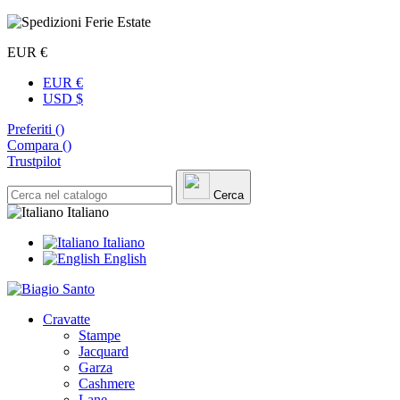
EUR €
EUR €
USD $
Preferiti (
)
Compara (
)
Trustpilot
Cerca
Italiano
Italiano
English
Cravatte
Stampe
Jacquard
Garza
Cashmere
Lane