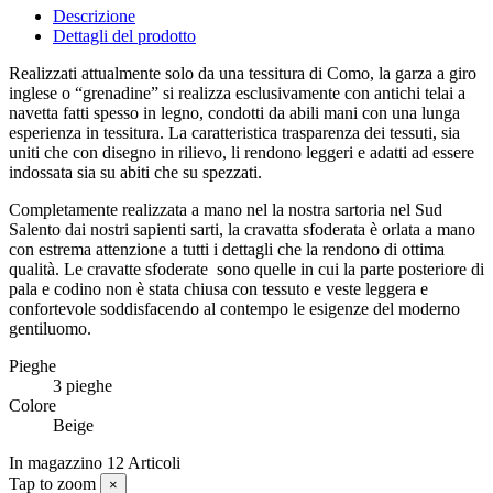
Descrizione
Dettagli del prodotto
Realizzati attualmente solo da una tessitura di Como, la garza a giro
inglese o “grenadine” si realizza esclusivamente con antichi telai a
navetta fatti spesso in legno, condotti da abili mani con una lunga
esperienza in tessitura. La caratteristica trasparenza dei tessuti, sia
uniti che con disegno in rilievo, li rendono leggeri e adatti ad essere
indossata sia su abiti che su spezzati.
Completamente realizzata a mano nel la nostra sartoria nel Sud
Salento dai nostri sapienti sarti, la cravatta sfoderata è orlata a mano
con estrema attenzione a tutti i dettagli che la rendono di ottima
qualità. Le cravatte sfoderate
sono quelle in cui la parte posteriore di
pala e codino non è stata chiusa con tessuto e veste leggera e
confortevole soddisfacendo al contempo le esigenze del moderno
gentiluomo.
Pieghe
3 pieghe
Colore
Beige
In magazzino
12 Articoli
Tap to zoom
×