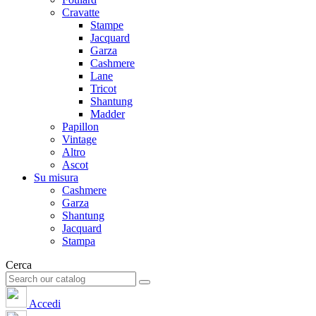
Cravatte
Stampe
Jacquard
Garza
Cashmere
Lane
Tricot
Shantung
Madder
Papillon
Vintage
Altro
Ascot
Su misura
Cashmere
Garza
Shantung
Jacquard
Stampa
Cerca
Accedi