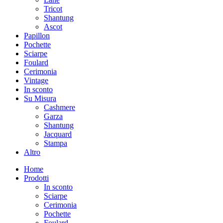
Tricot
Shantung
Ascot
Papillon
Pochette
Sciarpe
Foulard
Cerimonia
Vintage
In sconto
Su Misura
Cashmere
Garza
Shantung
Jacquard
Stampa
Altro
Home
Prodotti
In sconto
Sciarpe
Cerimonia
Pochette
Foulard