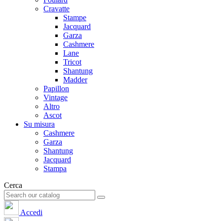
Cravatte
Stampe
Jacquard
Garza
Cashmere
Lane
Tricot
Shantung
Madder
Papillon
Vintage
Altro
Ascot
Su misura
Cashmere
Garza
Shantung
Jacquard
Stampa
Cerca
Accedi