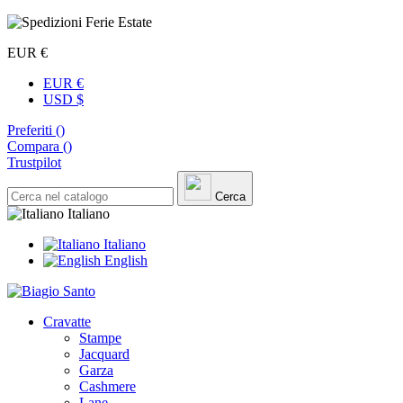
EUR €
EUR €
USD $
Preferiti (
)
Compara (
)
Trustpilot
Cerca
Italiano
Italiano
English
Cravatte
Stampe
Jacquard
Garza
Cashmere
Lane