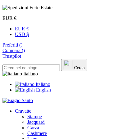
EUR €
EUR €
USD $
Preferiti (
)
Compara (
)
Trustpilot
Cerca
Italiano
Italiano
English
Cravatte
Stampe
Jacquard
Garza
Cashmere
Lane