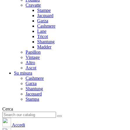
Cravatte
Stampe
Jacquard
Garza
Cashmere
Lane
Tricot
Shantung
Madder
Papillon
Vintage
Altro
Ascot
Su misura
Cashmere
Garza
Shantung
Jacquard
Stampa
Cerca
Accedi