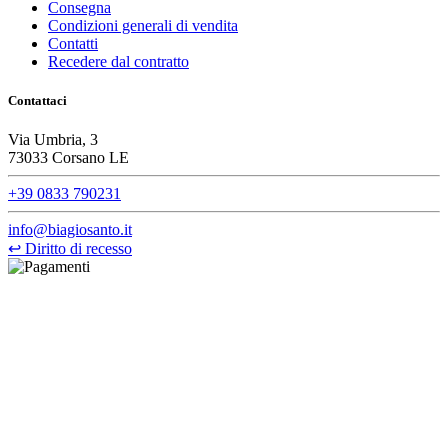
Consegna
Condizioni generali di vendita
Contatti
Recedere dal contratto
Contattaci
Via Umbria, 3
73033 Corsano LE
+39 0833 790231
info@biagiosanto.it
↩
Diritto di recesso
©Biagio Santo 2021
CRAVATTIFICIO ALBA S.R.L., Via Umbria, 3 - 73033 Corsano
(LE), Camera di Commercio di Lecce, P.IVA: 03873700755, REA:
LE – 251986, Capitale Sociale Versato: € 100.000,00 - Telefono:
+39 0833 790231, Email: info@biagiosanto.it
Privacy Policy
-
Cookie Policy
-
Termini di Vendita
-
Aggiorna le
preferenze sui cookie