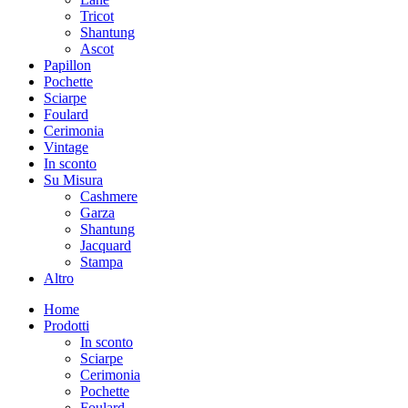
Tricot
Shantung
Ascot
Papillon
Pochette
Sciarpe
Foulard
Cerimonia
Vintage
In sconto
Su Misura
Cashmere
Garza
Shantung
Jacquard
Stampa
Altro
Home
Prodotti
In sconto
Sciarpe
Cerimonia
Pochette
Foulard