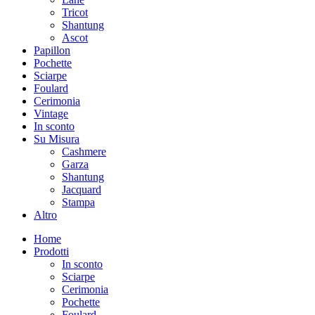
Tricot
Shantung
Ascot
Papillon
Pochette
Sciarpe
Foulard
Cerimonia
Vintage
In sconto
Su Misura
Cashmere
Garza
Shantung
Jacquard
Stampa
Altro
Home
Prodotti
In sconto
Sciarpe
Cerimonia
Pochette
Foulard