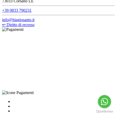
73033 Corsano LE
+39 0833 790231
info@biagiosanto.it
↩
Diritto di recesso
©Biagio Santo 2021
CRAVATTIFICIO ALBA S.R.L., Via Umbria, 3 - 73033 Corsano
(LE), Camera di Commercio di Lecce, P.IVA: 03873700755, REA:
LE – 251986, Capitale Sociale Versato: € 100.000,00 - Telefono:
+39 0833 790231, Email: info@biagiosanto.it
Privacy Policy
-
Cookie Policy
-
Termini di Vendita
-
Aggiorna le
preferenze sui cookie
powered by
Envision