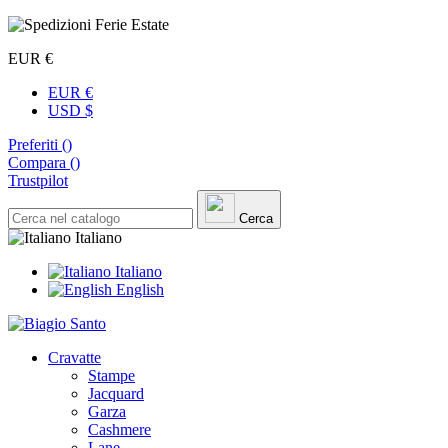
EUR €
EUR €
USD $
Preferiti (
)
Compara (
)
Trustpilot
Cerca
Italiano
Italiano
English
Cravatte
Stampe
Jacquard
Garza
Cashmere
Lane