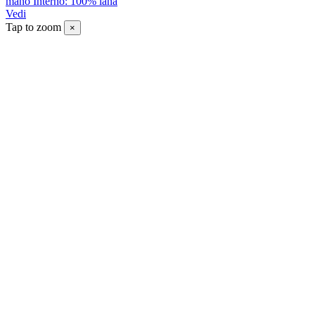
mano Interno: 100% lana
Vedi
Tap to zoom
×