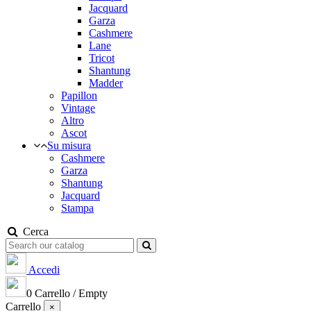
Jacquard
Garza
Cashmere
Lane
Tricot
Shantung
Madder
Papillon
Vintage
Altro
Ascot
Su misura
Cashmere
Garza
Shantung
Jacquard
Stampa
Cerca
Accedi
0
Carrello
/
Empty
Carrello
×