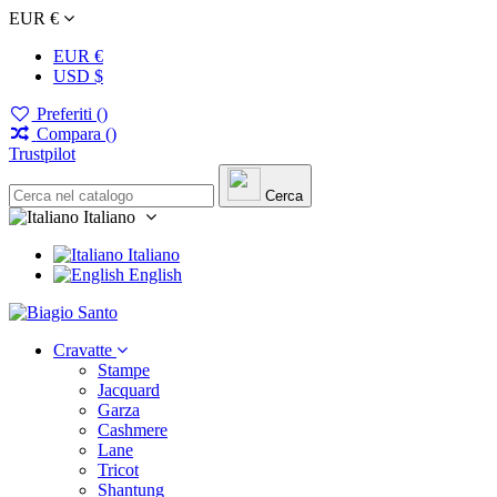
EUR €
EUR €
USD $
Preferiti (
)
Compara (
)
Trustpilot
Cerca
Italiano
Italiano
English
Cravatte
Stampe
Jacquard
Garza
Cashmere
Lane
Tricot
Shantung