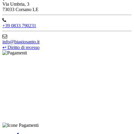
Via Umbria, 3
73033 Corsano LE
+39 0833 790231
info@biagiosanto.it
↩
Diritto di recesso
©Biagio Santo 2021
CRAVATTIFICIO ALBA S.R.L., Via Umbria, 3 - 73033 Corsano
(LE), Camera di Commercio di Lecce, P.IVA: 03873700755, REA:
LE – 251986, Capitale Sociale Versato: € 100.000,00 - Telefono:
+39 0833 790231, Email: info@biagiosanto.it
Privacy Policy
-
Cookie Policy
-
Termini di Vendita
-
Aggiorna le
preferenze sui cookie
powered by
Envision