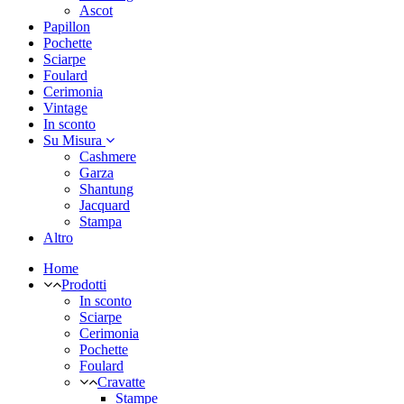
Ascot
Papillon
Pochette
Sciarpe
Foulard
Cerimonia
Vintage
In sconto
Su Misura
Cashmere
Garza
Shantung
Jacquard
Stampa
Altro
Home
Prodotti
In sconto
Sciarpe
Cerimonia
Pochette
Foulard
Cravatte
Stampe