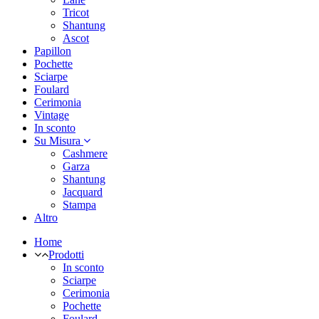
Tricot
Shantung
Ascot
Papillon
Pochette
Sciarpe
Foulard
Cerimonia
Vintage
In sconto
Su Misura
Cashmere
Garza
Shantung
Jacquard
Stampa
Altro
Home
Prodotti
In sconto
Sciarpe
Cerimonia
Pochette
Foulard