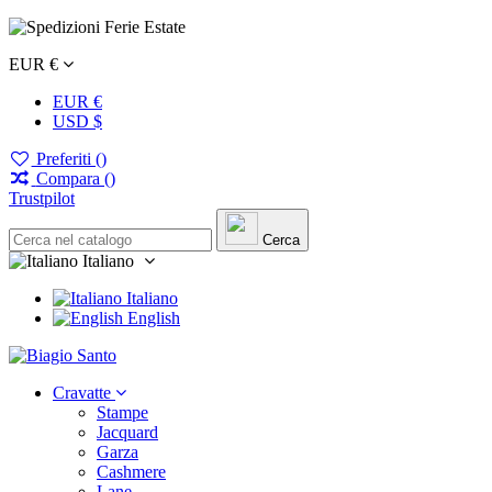
EUR €
EUR €
USD $
Preferiti (
)
Compara (
)
Trustpilot
Cerca
Italiano
Italiano
English
Cravatte
Stampe
Jacquard
Garza
Cashmere
Lane