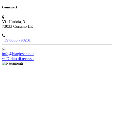
Contattaci
Via Umbria, 3
73033 Corsano LE
+39 0833 790231
info@biagiosanto.it
↩
Diritto di recesso
©Biagio Santo 2021
CRAVATTIFICIO ALBA S.R.L., Via Umbria, 3 - 73033 Corsano
(LE), Camera di Commercio di Lecce, P.IVA: 03873700755, REA:
LE – 251986, Capitale Sociale Versato: € 100.000,00 - Telefono:
+39 0833 790231, Email: info@biagiosanto.it
Privacy Policy
-
Cookie Policy
-
Termini di Vendita
-
Aggiorna le
preferenze sui cookie