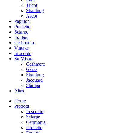
Tricot
Shantung
Ascot
Papillon
Pochette
Sciarpe
Foulard
Cerimonia
Vintage
In sconto
Su Misura
Cashmere
Garza
Shantung
Jacquard
Stampa
Altro
Home
Prodotti
In sconto
Sciarpe
Cerimonia
Pochette
Foulard