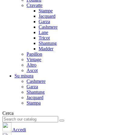
Cravatte
Stampe
Jacquard
Garza
Cashmere
Lane
Tricot
Shantung
Madder
Papillon
Vintage
Altro
Ascot
Su misura
Cashmere
Garza
Shantung
Jacquard
Stampa
Cerca
Accedi