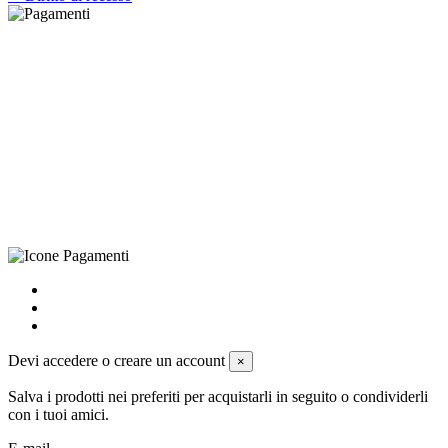
©Biagio Santo 2021
CRAVATTIFICIO ALBA S.R.L., Via Umbria, 3 - 73033 Corsano
(LE), Camera di Commercio di Lecce, P.IVA: 03873700755, REA:
LE – 251986, Capitale Sociale Versato: € 100.000,00 - Telefono:
+39 0833 790231, Email: info@biagiosanto.it
Privacy Policy
-
Cookie Policy
-
Termini di Vendita
-
Aggiorna le
preferenze sui cookie
powered by
Envision
Devi accedere o creare un account
×
Salva i prodotti nei preferiti per acquistarli in seguito o condividerli
con i tuoi amici.