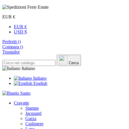
EUR €
EUR €
USD $
Preferiti (
)
Compara (
)
Trustpilot
Cerca
Italiano
Italiano
English
Cravatte
Stampe
Jacquard
Garza
Cashmere
Lane