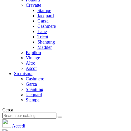
Cravatte
Stampe
Jacquard
Garza
Cashmere
Lane
Tricot
Shantung
Madder
Papillon
Vintage
Altro
Ascot
Su misura
Cashmere
Garza
Shantung
Jacquard
Stampa
Cerca
Accedi