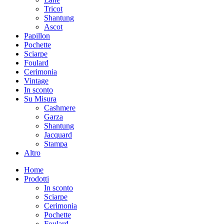
Tricot
Shantung
Ascot
Papillon
Pochette
Sciarpe
Foulard
Cerimonia
Vintage
In sconto
Su Misura
Cashmere
Garza
Shantung
Jacquard
Stampa
Altro
Home
Prodotti
In sconto
Sciarpe
Cerimonia
Pochette
Foulard