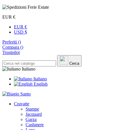
EUR €
EUR €
USD $
Preferiti (
)
Compara (
)
Trustpilot
Cerca
Italiano
Italiano
English
Cravatte
Stampe
Jacquard
Garza
Cashmere
Lane