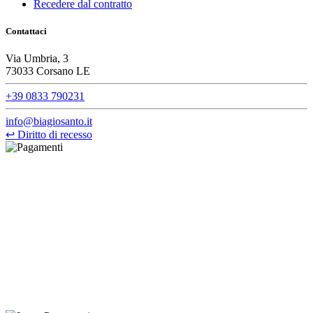
Recedere dal contratto
Contattaci
Via Umbria, 3
73033 Corsano LE
+39 0833 790231
info@biagiosanto.it
↩
Diritto di recesso
©Biagio Santo 2021
CRAVATTIFICIO ALBA S.R.L., Via Umbria, 3 - 73033 Corsano
(LE), Camera di Commercio di Lecce, P.IVA: 03873700755, REA:
LE – 251986, Capitale Sociale Versato: € 100.000,00 - Telefono:
+39 0833 790231, Email: info@biagiosanto.it
Privacy Policy
-
Cookie Policy
-
Termini di Vendita
-
Aggiorna le
preferenze sui cookie
powered by
Envision