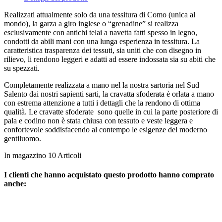
Realizzati attualmente solo da una tessitura di Como (unica al
mondo), la garza a giro inglese o “grenadine” si realizza
esclusivamente con antichi telai a navetta fatti spesso in legno,
condotti da abili mani con una lunga esperienza in tessitura. La
caratteristica trasparenza dei tessuti, sia uniti che con disegno in
rilievo, li rendono leggeri e adatti ad essere indossata sia su abiti che
su spezzati.
Completamente realizzata a mano nel la nostra sartoria nel Sud
Salento dai nostri sapienti sarti, la cravatta sfoderata è orlata a mano
con estrema attenzione a tutti i dettagli che la rendono di ottima
qualità. Le cravatte sfoderate sono quelle in cui la parte posteriore di
pala e codino non è stata chiusa con tessuto e veste leggera e
confortevole soddisfacendo al contempo le esigenze del moderno
gentiluomo.
In magazzino
10 Articoli
I clienti che hanno acquistato questo prodotto hanno comprato
anche: